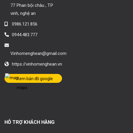
77 Phan bội châu , TP
vinh, nghệ an
0986.121.856
0944.483.777
Vinhomenghean@gmail.com
https://vinhomenghean.vn
Xem bản đồ google
maps
HỖ TRỢ KHÁCH HÀNG