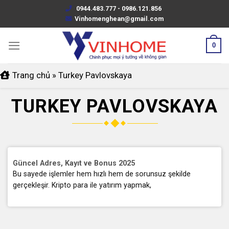
Skip
0944.483.777 - 0986.121.856
to
Vinhomenghean@gmail.com
content
0
Trang chủ
»
Turkey Pavlovskaya
TURKEY PAVLOVSKAYA
Güncel Adres, Kayıt ve Bonus 2025
Bu sayede işlemler hem hızlı hem de sorunsuz şekilde
gerçekleşir. Kripto para ile yatırım yapmak,