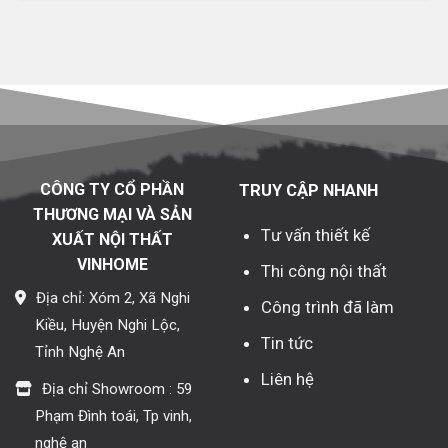
CÔNG TY CỔ PHẦN
TRUY CẬP NHANH
THƯƠNG MẠI VÀ SẢN
Tư vấn thiết kế
XUẤT NỘI THẤT
VINHOME
Thi công nội thất
Địa chỉ: Xóm 2, Xã Nghi
Công trình đã làm
Kiều, Huyện Nghi Lộc,
Tin tức
Tỉnh Nghệ An
Liên hệ
Địa chỉ Showroom : 59
Phạm Đình toái, Tp vinh,
nghệ an