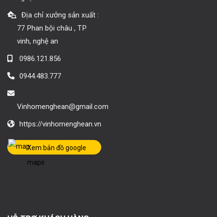
Địa chỉ xưởng sản xuất :
77 Phan bội châu , TP
vinh, nghệ an
0986.121.856
0944.483.777
Vinhomenghean@gmail.com
https://vinhomenghean.vn
Xem bản đồ google
maps