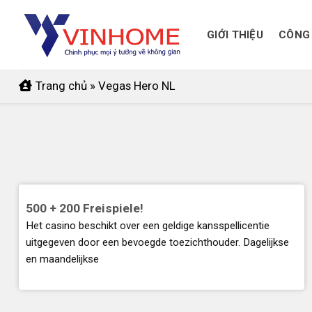
Skip
to
GIỚI THIỆU
CÔNG 
content
Trang chủ
»
Vegas Hero NL
500 + 200 Freispiele!
Het casino beschikt over een geldige kansspellicentie
uitgegeven door een bevoegde toezichthouder. Dagelijkse
en maandelijkse