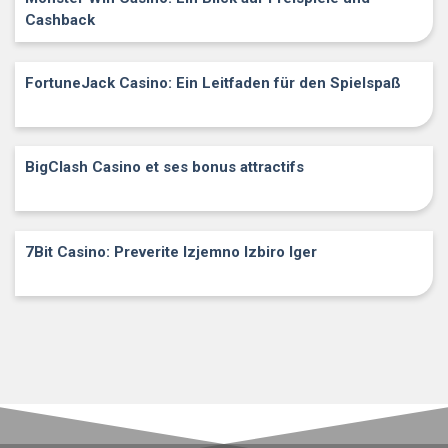
Cashback
FortuneJack Casino: Ein Leitfaden für den Spielspaß
BigClash Casino et ses bonus attractifs
7Bit Casino: Preverite Izjemno Izbiro Iger