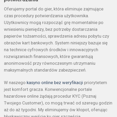
Oferujemy portal do gier, która eliminuje zajmujące
czas procedury potwierdzania użytkownika.
Użytkownicy mogą rozpocząć grę momentalnie po
wniesieniu pieniędzy, bez potrzeby dostarczania
papierów tożsamości, sprawdzenia adresu pobytu czy
obrazów kart bankowych. System niniejszy bazuje się
na technice cyfrowych środków i innowacyjnych
rozwiązaniach finansowych, które gwarantują
anonimowość przy równoczesnym utrzymaniu
maksymalnych standardów zabezpieczeń.
W naszego
kasyno online bez weryfikacji
priorytetem
jest komfort gracza. Konwencjonalne portale
hazardowe online żądają procedur KYC (Poznaj
Twojego Customer), co mogą trwać od szeregu godzin
aż do aż tygodni. My eliminujemy ów kłopot, oferując
błyskawiczny wejście ku gier szczęścia.