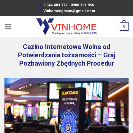
Skip
0944.483.777 - 0986.121.856
to
Vinhomenghean@gmail.com
content
0
Cazino Internetowe Wolne od
Potwierdzania tożsamości – Graj
Pozbawiony Zbędnych Procedur