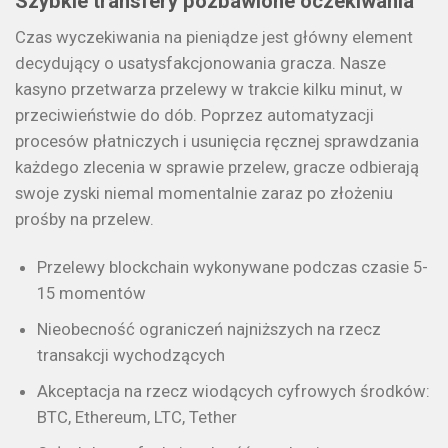
Szybkie transfery pozbawione oczekiwania
Czas wyczekiwania na pieniądze jest główny element
decydujący o usatysfakcjonowania gracza. Nasze
kasyno przetwarza przelewy w trakcie kilku minut, w
przeciwieństwie do dób. Poprzez automatyzacji
procesów płatniczych i usunięcia ręcznej sprawdzania
każdego zlecenia w sprawie przelew, gracze odbierają
swoje zyski niemal momentalnie zaraz po złożeniu
prośby na przelew.
Przelewy blockchain wykonywane podczas czasie 5-
15 momentów
Nieobecność ograniczeń najniższych na rzecz
transakcji wychodzących
Akceptacja na rzecz wiodących cyfrowych środków:
BTC, Ethereum, LTC, Tether