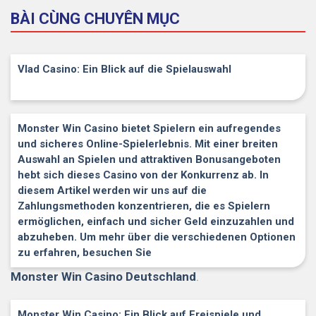
BÀI CÙNG CHUYÊN MỤC
Vlad Casino: Ein Blick auf die Spielauswahl
Monster Win Casino bietet Spielern ein aufregendes
und sicheres Online-Spielerlebnis. Mit einer breiten
Auswahl an Spielen und attraktiven Bonusangeboten
hebt sich dieses Casino von der Konkurrenz ab. In
diesem Artikel werden wir uns auf die
Zahlungsmethoden konzentrieren, die es Spielern
ermöglichen, einfach und sicher Geld einzuzahlen und
abzuheben. Um mehr über die verschiedenen Optionen
zu erfahren, besuchen Sie
Monster Win Casino Deutschland
.
Monster Win Casino: Ein Blick auf Freispiele und