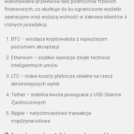
wykonywanie przelewów bez podmiotów trzecich
finansowych, co skutkuje do ku ograniczone wydatki
operacyjne oraz wyższą wolność w zakresie klientów z
różnych jurysdykcji.
BTC – wiodąca kryptowaluta z najwyższym
poziomem akceptacji
Ethereum – szybkie operacje dzięki technice
inteligentnych umów
LTC – niskie koszty płatnicze idealne na rzecz
skromniejszych wpłat
Tether – stabilna kwota powiązana z USD Stanów
Zjednoczonych
Ripple – natychmiastowe transakcje
międzynarodowe