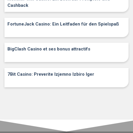
Cashback
FortuneJack Casino: Ein Leitfaden für den Spielspaß
BigClash Casino et ses bonus attractifs
7Bit Casino: Preverite Izjemno Izbiro Iger