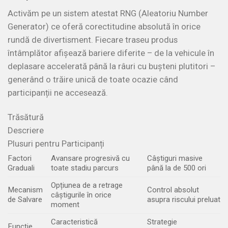
Activăm pe un sistem atestat RNG (Aleatoriu Number
Generator) ce oferă corectitudine absolută în orice
rundă de divertisment. Fiecare traseu produs
întâmplător afișează bariere diferite – de la vehicule în
deplasare accelerată până la râuri cu bușteni plutitori –
generând o trăire unică de toate ocazie când
participanții ne accesează.
Trăsătură
Descriere
Plusuri pentru Participanți
Factori
Avansare progresivă cu
Câștiguri masive
Graduali
toate stadiu parcurs
până la de 500 ori
Opțiunea de a retrage
Mecanism
Control absolut
câștigurile în orice
de Salvare
asupra riscului preluat
moment
Caracteristică
Strategie
Funcție