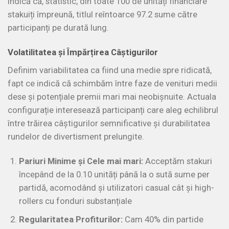
indică că, statistic, din toate 100 de unități financiare
stakuiți împreună, titlul reîntoarce 97.2 sume către
participanți pe durată lung.
Volatilitatea și Împărțirea Câștigurilor
Definim variabilitatea ca fiind una medie spre ridicată,
fapt ce indică că schimbăm între faze de venituri medii
dese și potențiale premii mari mai neobișnuite. Actuala
configurație interesează participanți care aleg echilibrul
între trăirea câștigurilor semnificative și durabilitatea
rundelor de divertisment prelungite.
Pariuri Minime și Cele mai mari:
Acceptăm stakuri
începând de la 0.10 unități până la o sută sume per
partidă, acomodând și utilizatori casual cât și high-
rollers cu fonduri substanțiale
Regularitatea Profiturilor:
Cam 40% din partide