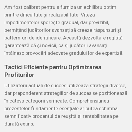
Am fost calibrat pentru a furniza un echilibru optim
printre dificultate și realizabilitate. Viteza
impedimentelor sporește gradual, dar previzibil,
permițând jucătorilor avansați să creeze răspunsuri și
pattern-uri de identificare. Această dezvoltare reglată
garantează că și novicii, ca și jucătorii avansați
întâlnesc provocări adecvate gradului lor de expertiză.
Tactici Eficiente pentru Optimizarea
Profiturilor
Utilizatorii actuali de succes utilizează strategii diverse,
dar preponderent strategiilor de succes se pozitionează
în câteva categorii verificate. Comprehensiunea
prezentelor fundamente esențiale ar putea schimba
semnificativ procentul de reușită și rentabilitatea pe
durată extins.