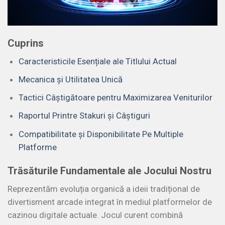
Cuprins
Caracteristicile Esențiale ale Titlului Actual
Mecanica și Utilitatea Unică
Tactici Câștigătoare pentru Maximizarea Veniturilor
Raportul Printre Stakuri și Câștiguri
Compatibilitate și Disponibilitate Pe Multiple
Platforme
Trăsăturile Fundamentale ale Jocului Nostru
Reprezentăm evoluția organică a ideii tradițional de
divertisment arcade integrat în mediul platformelor de
cazinou digitale actuale. Jocul curent combină