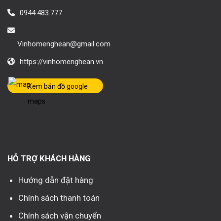
0944.483.777
Vinhomenghean@gmail.com
https://vinhomenghean.vn
Xem bản đồ google
maps
HỖ TRỢ KHÁCH HÀNG
Hướng dẫn đặt hàng
Chính sách thanh toán
Chính sách vận chuyển