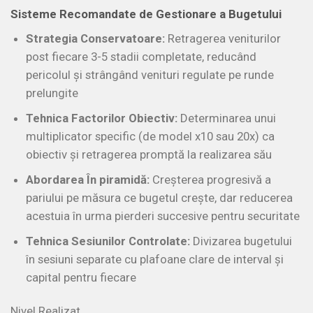
Sisteme Recomandate de Gestionare a Bugetului
Strategia Conservatoare:
Retragerea veniturilor
post fiecare 3-5 stadii completate, reducând
pericolul și strângând venituri regulate pe runde
prelungite
Tehnica Factorilor Obiectiv:
Determinarea unui
multiplicator specific (de model x10 sau 20x) ca
obiectiv și retragerea promptă la realizarea său
Abordarea În piramidă:
Creșterea progresivă a
pariului pe măsura ce bugetul crește, dar reducerea
acestuia în urma pierderi succesive pentru securitate
Tehnica Sesiunilor Controlate:
Divizarea bugetului
în sesiuni separate cu plafoane clare de interval și
capital pentru fiecare
Nivel Realizat