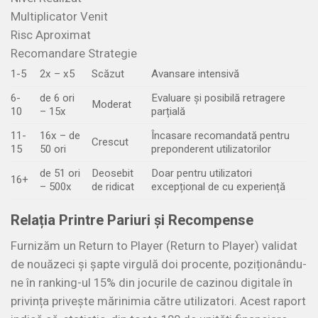
Multiplicator Venit
Risc Aproximat
Recomandare Strategie
1-5
2x – x5
Scăzut
Avansare intensivă
6-
de 6 ori
Evaluare și posibilă retragere
Moderat
10
– 15x
parțială
11-
16x – de
Încasare recomandată pentru
Crescut
15
50 ori
preponderent utilizatorilor
de 51 ori
Deosebit
Doar pentru utilizatori
16+
– 500x
de ridicat
excepțional de cu experiență
Relația Printre Pariuri și Recompense
Furnizăm un Return to Player (Return to Player) validat
de nouăzeci și șapte virgulă doi procente, poziționându-
ne în ranking-ul 15% din jocurile de cazinou digitale în
privința privește mărinimia către utilizatori. Acest raport