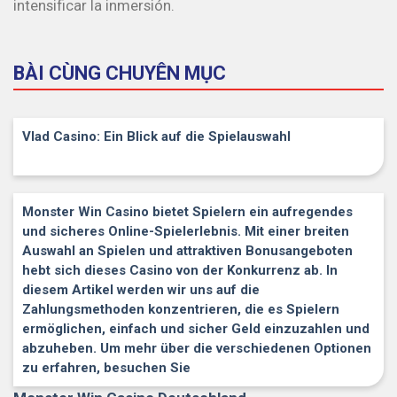
intensificar la inmersión.
BÀI CÙNG CHUYÊN MỤC
Vlad Casino: Ein Blick auf die Spielauswahl
Monster Win Casino bietet Spielern ein aufregendes
und sicheres Online-Spielerlebnis. Mit einer breiten
Auswahl an Spielen und attraktiven Bonusangeboten
hebt sich dieses Casino von der Konkurrenz ab. In
diesem Artikel werden wir uns auf die
Zahlungsmethoden konzentrieren, die es Spielern
ermöglichen, einfach und sicher Geld einzuzahlen und
abzuheben. Um mehr über die verschiedenen Optionen
zu erfahren, besuchen Sie