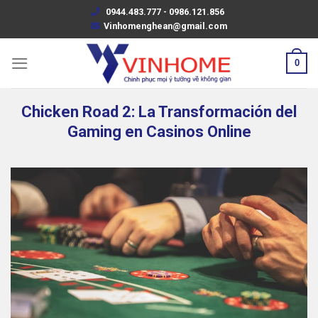
Skip
0944.483.777 - 0986.121.856
to
Vinhomenghean@gmail.com
content
0
Chicken Road 2: La Transformación del
Gaming en Casinos Online