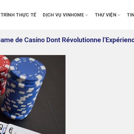
TRÌNH THỰC TẾ
DỊCH VỤ VINHOME
THƯ VIỆN
TI
Game de Casino Dont Révolutionne l’Expérienc