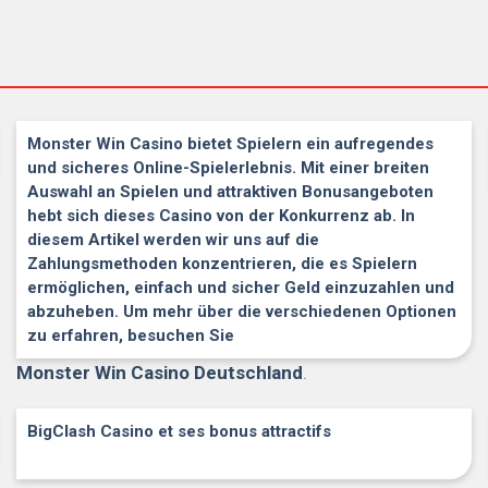
Monster Win Casino bietet Spielern ein aufregendes
und sicheres Online-Spielerlebnis. Mit einer breiten
Auswahl an Spielen und attraktiven Bonusangeboten
hebt sich dieses Casino von der Konkurrenz ab. In
diesem Artikel werden wir uns auf die
Zahlungsmethoden konzentrieren, die es Spielern
ermöglichen, einfach und sicher Geld einzuzahlen und
abzuheben. Um mehr über die verschiedenen Optionen
zu erfahren, besuchen Sie
Monster Win Casino Deutschland
.
BigClash Casino et ses bonus attractifs