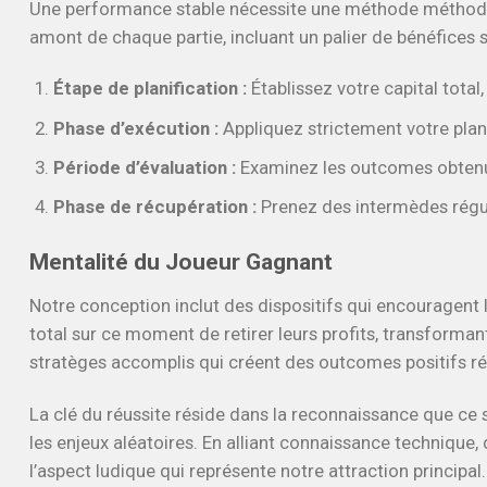
Une performance stable nécessite une méthode méthodiqu
amont de chaque partie, incluant un palier de bénéfices s
Étape de planification :
Établissez votre capital total
Phase d’exécution :
Appliquez strictement votre plan
Période d’évaluation :
Examinez les outcomes obtenus
Phase de récupération :
Prenez des intermèdes réguli
Mentalité du Joueur Gagnant
Notre conception inclut des dispositifs qui encouragent 
total sur ce moment de retirer leurs profits, transforman
stratèges accomplis qui créent des outcomes positifs ré
La clé du réussite réside dans la reconnaissance que 
les enjeux aléatoires. En alliant connaissance technique,
l’aspect ludique qui représente notre attraction principal.