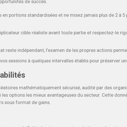
pportunités de succès.
 en portions standardisées et ne misez jamais plus de 2 à 5 
iplicateur cible réaliste avant toute partie et respectez-le 
at reste indépendant, l’examen de les propres actions permet 
vos sessions à quelques intervalles établis pour préserver u
abilités
aléatoires mathématiquement sécurisé, audité par des organi
mi les options les mieux avantageuses du secteur. Cette donn
urs sous format de gains.