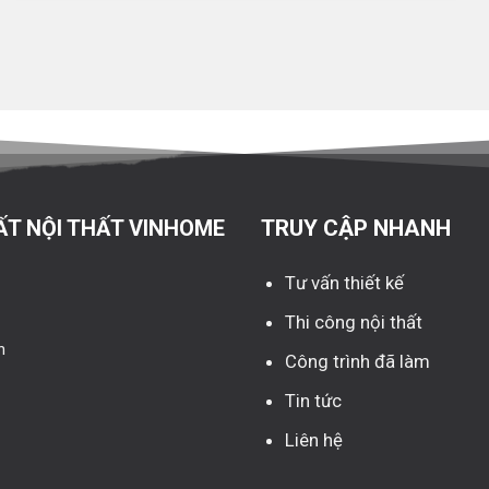
ẤT NỘI THẤT VINHOME
TRUY CẬP NHANH
Tư vấn thiết kế
Thi công nội thất
n
Công trình đã làm
Tin tức
Liên hệ