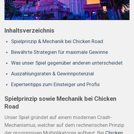
Inhaltsverzeichnis
Spielprinzip & Mechanik bei Chicken Road
Bewährte Strategien für maximale Gewinne
Was unser Spiel gegenüber anderen unterscheidet
Auszahlungsraten & Gewinnpotenzial
Expertentipps zum Einsteiger und Profis
Spielprinzip sowie Mechanik bei Chicken
Road
Unser Spiel gründet auf einem modernen Crash-
Mechanismus, welcher auf dem rechnerischen Prinzip
der progressiven Multiplikatoren aufbaut. Bei
Chicken