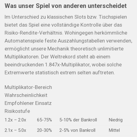
Was unser Spiel von anderen unterscheidet
Im Unterschied zu klassischen Slots bzw. Tischspielen
bietet das Spiel eine vollständige Kontrolle über das
Risiko-Rendite-Verhältnis. Wohingegen herkömmliche
Automatenspiele feste Auszahlungstabellen verwenden,
ermöglicht unsere Mechanik theoretisch unlimitierte
Multiplikatoren. Der Weltrekord steht ab einem
beeindruckenden 1.847x-Multiplikator, wobei solche
Extremwerte statistisch extrem selten auftreten.
Multiplikator-Bereich
Wahrscheinlichkeit
Empfohlener Einsatz
Risikostufe
1.2x – 2.0x
65-75%
5-10% der Bankroll
Niedrig
2.1x – 5.0x
20-30%
2-5% von Bankroll
Mittel