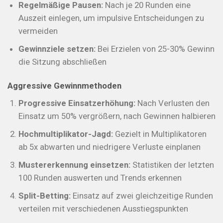
Regelmäßige Pausen:
Nach je 20 Runden eine
Auszeit einlegen, um impulsive Entscheidungen zu
vermeiden
Gewinnziele setzen:
Bei Erzielen von 25-30% Gewinn
die Sitzung abschließen
Aggressive Gewinnmethoden
Progressive Einsatzerhöhung:
Nach Verlusten den
Einsatz um 50% vergrößern, nach Gewinnen halbieren
Hochmultiplikator-Jagd:
Gezielt in Multiplikatoren
ab 5x abwarten und niedrigere Verluste einplanen
Mustererkennung einsetzen:
Statistiken der letzten
100 Runden auswerten und Trends erkennen
Split-Betting:
Einsatz auf zwei gleichzeitige Runden
verteilen mit verschiedenen Ausstiegspunkten