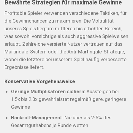
Bewährte Strategien für maximale Gewinne
Profitable Spieler verwenden verschiedene Taktiken, für
die Gewinnchancen zu maximieren. Die Volatilität
unseres Spiels liegt im mittleren bis erhöhten Bereich,
was sowohl vorsichtige als auch aggressive Spielweisen
erlaubt. Zahlreiche versierte Nutzer vertrauen auf das
Martingale-System oder die Anti-Martingale-Strategie,
wobei die letztere bei unserem Spiel häufig verbesserte
Ergebnisse liefert.
Konservative Vorgehensweise
Geringe Multiplikatoren sichern:
Aussteigen bei
1.5x bis 2.0x gewährleistet regelmäßigere, geringere
Gewinne
Bankroll-Management:
Nie über als 2-5% des
Gesamtguthabens je Runde wetten