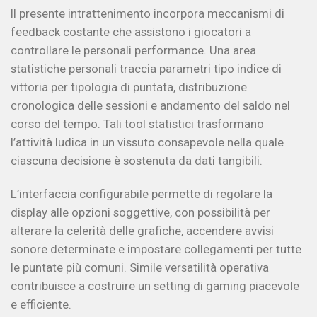
Il presente intrattenimento incorpora meccanismi di
feedback costante che assistono i giocatori a
controllare le personali performance. Una area
statistiche personali traccia parametri tipo indice di
vittoria per tipologia di puntata, distribuzione
cronologica delle sessioni e andamento del saldo nel
corso del tempo. Tali tool statistici trasformano
l’attività ludica in un vissuto consapevole nella quale
ciascuna decisione è sostenuta da dati tangibili.
L’interfaccia configurabile permette di regolare la
display alle opzioni soggettive, con possibilità per
alterare la celerità delle grafiche, accendere avvisi
sonore determinate e impostare collegamenti per tutte
le puntate più comuni. Simile versatilità operativa
contribuisce a costruire un setting di gaming piacevole
e efficiente.