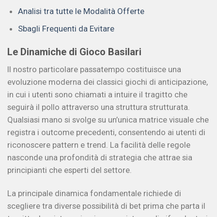
Analisi tra tutte le Modalità Offerte
Sbagli Frequenti da Evitare
Le Dinamiche di Gioco Basilari
Il nostro particolare passatempo costituisce una
evoluzione moderna dei classici giochi di anticipazione,
in cui i utenti sono chiamati a intuire il tragitto che
seguirà il pollo attraverso una struttura strutturata.
Qualsiasi mano si svolge su un’unica matrice visuale che
registra i outcome precedenti, consentendo ai utenti di
riconoscere pattern e trend. La facilità delle regole
nasconde una profondità di strategia che attrae sia
principianti che esperti del settore.
La principale dinamica fondamentale richiede di
scegliere tra diverse possibilità di bet prima che parta il