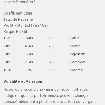
envers l’honnêteté.
Coefficient Cible
Taux de Réussite
Profit Potentiel (Pari 10€)
Risque Relatif
1.5x
64.8%
15€
Faible
2.0x
48.6%
20€
Moyen
3.0x
32.4%
30€
Important
5.0x
19.4%
50€
Fort élevé
10.0x
9.7%
100€
Maximal
Volatilité et Variation
Notre jeu présente une variance moyenne-haute,
indiquant que les performances peuvent changer
considérablement à petit terme tout tout convergant