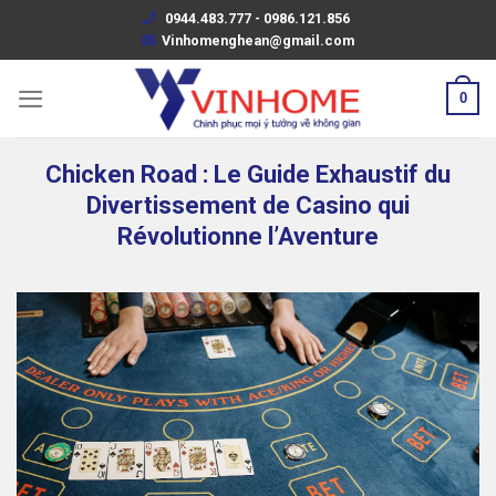
Skip
0944.483.777 - 0986.121.856
to
Vinhomenghean@gmail.com
content
0
Chicken Road : Le Guide Exhaustif du
Divertissement de Casino qui
Révolutionne l’Aventure