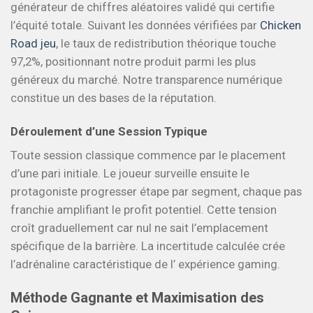
générateur de chiffres aléatoires validé qui certifie
l’équité totale. Suivant les données vérifiées par
Chicken
Road jeu
, le taux de redistribution théorique touche
97,2%, positionnant notre produit parmi les plus
généreux du marché. Notre transparence numérique
constitue un des bases de la réputation.
Déroulement d’une Session Typique
Toute session classique commence par le placement
d’une pari initiale. Le joueur surveille ensuite le
protagoniste progresser étape par segment, chaque pas
franchie amplifiant le profit potentiel. Cette tension
croît graduellement car nul ne sait l’emplacement
spécifique de la barrière. La incertitude calculée crée
l’adrénaline caractéristique de l’ expérience gaming.
Méthode Gagnante et Maximisation des