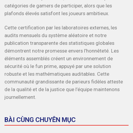
catégories de gamers de participer, alors que les
plafonds élevés satisfont les joueurs ambitieux.
Cette certification par les laboratoires externes, les
audits mensuels du système aléatoire et notre
publication transparente des statistiques globales
démontrent notre promesse envers l’honnêteté. Les
éléments assemblés créent un environnement de
sécurité où le fun prime, appuyé par une solution
robuste et les mathématiques auditables. Cette
communauté grandissante de parieurs fidèles atteste
de la qualité et de la justice que l’équipe maintenons
journellement.
BÀI CÙNG CHUYÊN MỤC