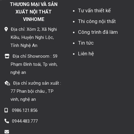
THƯƠNG MẠI VÀ SẢN
Tư vấn thiết kế
XUẤT NỘI THẤT
VINHOME
Thi công nội thất
Địa chỉ: Xóm 2, Xã Nghi
Công trình đã làm
Kiều, Huyện Nghi Lộc,
Tin tức
Tỉnh Nghệ An
Liên hệ
Địa chỉ Showroom : 59
Phạm Đình toái, Tp vinh,
nghệ an
Địa chỉ xưởng sản xuất :
77 Phan bội châu , TP
vinh, nghệ an
0986.121.856
0944.483.777