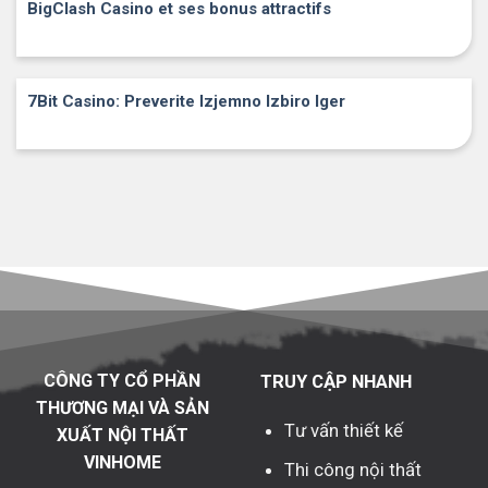
BigClash Casino et ses bonus attractifs
7Bit Casino: Preverite Izjemno Izbiro Iger
CÔNG TY CỔ PHẦN
TRUY CẬP NHANH
THƯƠNG MẠI VÀ SẢN
Tư vấn thiết kế
XUẤT NỘI THẤT
VINHOME
Thi công nội thất