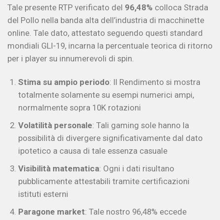
Tale presente RTP verificato del
96,48%
colloca Strada
del Pollo nella banda alta dell’industria di macchinette
online. Tale dato, attestato seguendo questi standard
mondiali GLI-19, incarna la percentuale teorica di ritorno
per i player su innumerevoli di spin.
Stima su ampio periodo
: Il Rendimento si mostra
totalmente solamente su esempi numerici ampi,
normalmente sopra 10K rotazioni
Volatilità personale
: Tali gaming sole hanno la
possibilità di divergere significativamente dal dato
ipotetico a causa di tale essenza casuale
Visibilità matematica
: Ogni i dati risultano
pubblicamente attestabili tramite certificazioni
istituti esterni
Paragone market
: Tale nostro 96,48% eccede