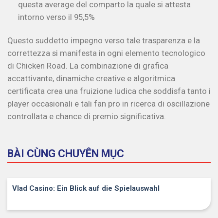
questa average del comparto la quale si attesta
intorno verso il 95,5%
Questo suddetto impegno verso tale trasparenza e la
correttezza si manifesta in ogni elemento tecnologico
di Chicken Road. La combinazione di grafica
accattivante, dinamiche creative e algoritmica
certificata crea una fruizione ludica che soddisfa tanto i
player occasionali e tali fan pro in ricerca di oscillazione
controllata e chance di premio significativa.
BÀI CÙNG CHUYÊN MỤC
Vlad Casino: Ein Blick auf die Spielauswahl