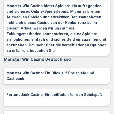
Monster Win Casino bietet Spielern ein aufregendes
und sicheres Online-Spielerlebnis. Mit einer breiten
Auswahl an Spielen und attraktiven Bonusangeboten
hebt sich dieses Casino von der Konkurrenz ab. In
diesem Artikel werden wir uns auf die
Zahlungsmethoden konzentrieren, die es Spielern
ermöglichen, einfach und sicher Geld einzuzahlen und
abzuheben. Um mehr über die verschiedenen Optionen
zu erfahren, besuchen Sie
Monster Win Casino Deutschland
.
Monster Win Casino: Ein Blick auf Freispiele und
Cashback
FortuneJack Casino: Ein Leitfaden für den Spielspaß