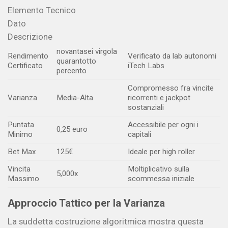
Elemento Tecnico
Dato
Descrizione
novantasei virgola
Rendimento
Verificato da lab autonomi
quarantotto
Certificato
iTech Labs
percento
Compromesso fra vincite
Varianza
Media-Alta
ricorrenti e jackpot
sostanziali
Puntata
Accessibile per ogni i
0,25 euro
Minimo
capitali
Bet Max
125€
Ideale per high roller
Vincita
Moltiplicativo sulla
5,000x
Massimo
scommessa iniziale
Approccio Tattico per la Varianza
La suddetta costruzione algoritmica mostra questa