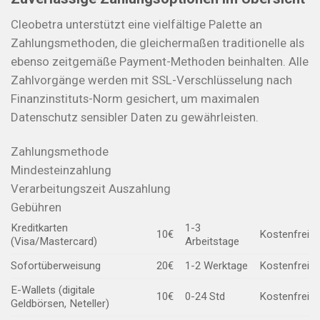
Cleobetra unterstützt eine vielfältige Palette an
Zahlungsmethoden, die gleichermaßen traditionelle als
ebenso zeitgemäße Payment-Methoden beinhalten. Alle
Zahlvorgänge werden mit SSL-Verschlüsselung nach
Finanzinstituts-Norm gesichert, um maximalen
Datenschutz sensibler Daten zu gewährleisten.
Zahlungsmethode
Mindesteinzahlung
Verarbeitungszeit Auszahlung
Gebühren
Kreditkarten
1-3
10€
Kostenfrei
(Visa/Mastercard)
Arbeitstage
Sofortüberweisung
20€
1-2 Werktage
Kostenfrei
E-Wallets (digitale
10€
0-24 Std
Kostenfrei
Geldbörsen, Neteller)