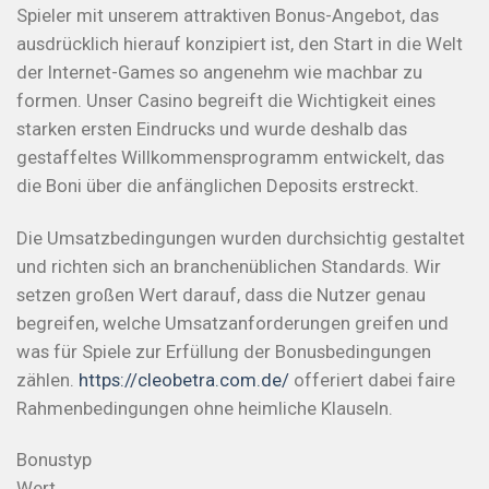
Spieler mit unserem attraktiven Bonus-Angebot, das
ausdrücklich hierauf konzipiert ist, den Start in die Welt
der Internet-Games so angenehm wie machbar zu
formen. Unser Casino begreift die Wichtigkeit eines
starken ersten Eindrucks und wurde deshalb das
gestaffeltes Willkommensprogramm entwickelt, das
die Boni über die anfänglichen Deposits erstreckt.
Die Umsatzbedingungen wurden durchsichtig gestaltet
und richten sich an branchenüblichen Standards. Wir
setzen großen Wert darauf, dass die Nutzer genau
begreifen, welche Umsatzanforderungen greifen und
was für Spiele zur Erfüllung der Bonusbedingungen
zählen.
https://cleobetra.com.de/
offeriert dabei faire
Rahmenbedingungen ohne heimliche Klauseln.
Bonustyp
Wert