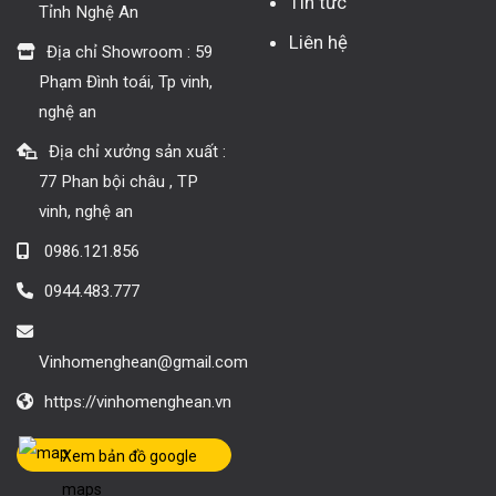
Tin tức
Tỉnh Nghệ An
Liên hệ
Địa chỉ Showroom : 59
Phạm Đình toái, Tp vinh,
nghệ an
Địa chỉ xưởng sản xuất :
77 Phan bội châu , TP
vinh, nghệ an
0986.121.856
0944.483.777
Vinhomenghean@gmail.com
https://vinhomenghean.vn
Xem bản đồ google
maps