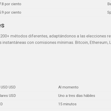
7.8 por ciento
Be
5.9 por ciento
Sp
es
00+ métodos diferentes, adaptándonos a las elecciones re
 instantáneas con comisiones mínimas. Bitcoin, Ethereum, Lit
o USD USD
Al momento
lares USD
Uno a tres días hábiles
SD
15 minutos