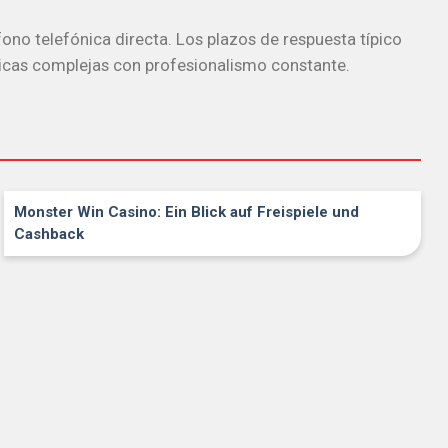
ono telefónica directa. Los plazos de respuesta típico
icas complejas con profesionalismo constante.
Monster Win Casino: Ein Blick auf Freispiele und
Cashback