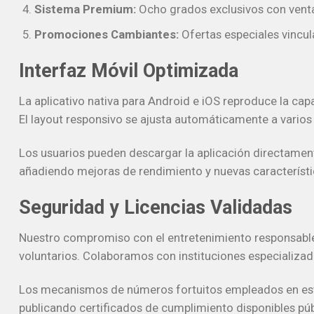
Sistema Premium:
Ocho grados exclusivos con ventaj
Promociones Cambiantes:
Ofertas especiales vincul
Interfaz Móvil Optimizada
La aplicativo nativa para Android e iOS reproduce la cap
El layout responsivo se ajusta automáticamente a varios
Los usuarios pueden descargar la aplicación directamente
añadiendo mejoras de rendimiento y nuevas característi
Seguridad y Licencias Validadas
Nuestro compromiso con el entretenimiento responsable 
voluntarios. Colaboramos con instituciones especializa
Los mecanismos de números fortuitos empleados en esto
publicando certificados de cumplimiento disponibles p