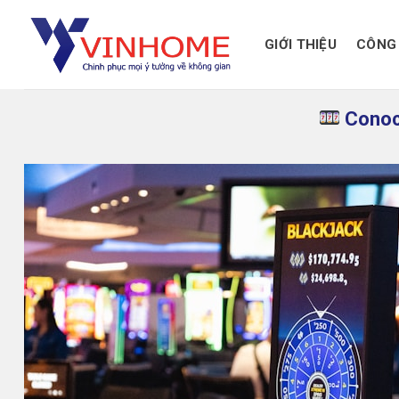
Skip
to
GIỚI THIỆU
CÔNG 
content
Conoce