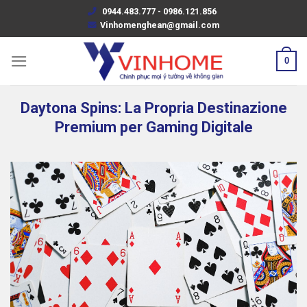
Skip
0944.483.777 - 0986.121.856
to
Vinhomenghean@gmail.com
content
0
Daytona Spins: La Propria Destinazione
Premium per Gaming Digitale