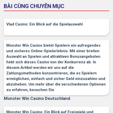
BÀI CÙNG CHUYÊN MỤC
Vlad Casino: Ein Blick auf die Spielauswahl
Monster Win Casino bietet Spielern ein aufregendes
und sicheres Online-Spielerlebnis. Mit einer breiten
Auswahl an Spielen und attraktiven Bonusangeboten
hebt sich dieses Casino von der Konkurrenz ab. In
diesem Artikel werden wir uns auf die
Zahlungsmethoden konzentrieren, die es Spielern
ermöglichen, einfach und sicher Geld einzuzahlen und
abzuheben. Um mehr über die verschiedenen Optionen
zu erfahren, besuchen Sie
Monster Win Casino Deutschland
.
Monster Win Casino: Ein Blick auf Freispiele und