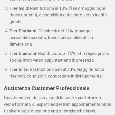
Tier Gold:
Restituzione al 10%, free omaggio ogni
mese garantiti, disponibilità anticipato verso inediti
giochi
Tier Platinum:
Cashback del 12%, manager
personale riservato, bonus personalizzati su
dimensione
Tier Diamond:
Restituzione al 15%, ritiri rapidi privi di
soglie, inviti verso appuntamenti in presenza
Tier Elite:
Restituzione pari al 20%, viaggi turistici
riservati, condizioni concordate individualmente
Assistenza Customer Professionale
Questo nucleo del servizio di la nostra piattaforma
viene formato di esperti addestrati appositamente onde
risolvere ogni questione entro tempistiche brevi.