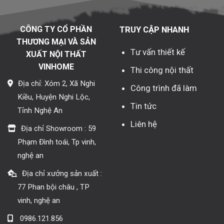
CÔNG TY CỔ PHẦN
TRUY CẬP NHANH
THƯƠNG MẠI VÀ SẢN
Tư vấn thiết kế
XUẤT NỘI THẤT
VINHOME
Thi công nội thất
Địa chỉ: Xóm 2, Xã Nghi
Công trình đã làm
Kiều, Huyện Nghi Lộc,
Tin tức
Tỉnh Nghệ An
Liên hệ
Địa chỉ Showroom : 59
Phạm Đình toái, Tp vinh,
nghệ an
Địa chỉ xưởng sản xuất :
77 Phan bội châu , TP
vinh, nghệ an
0986.121.856