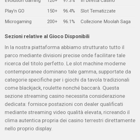
Evolution Gaming
120+
97.3%
In Diretta Casino
Play’n GO
150+
96.4%
Slot Tematizzate
Microgaming
200+
96.1%
Collezione Moolah Saga
Sezioni relative al Gioco Disponibili
In la nostra piattaforma abbiamo strutturato tutto il
parco mediante divisioni precise onde facilitare tale
ricerca del titolo perfetto. Le slot machine moderne
contemporanee dominano tale gamma, supportate da
categorie specifiche per i giochi da tavola tradizionali
come blackjack, roulette nonché baccarà. Questa
sezione streaming casino necessita considerazione
dedicata: fornisce postazioni con dealer qualificati
mediante streaming video qualità elevata, ricreando il
clima autentica propria dei casino terrestri direttamente
nello proprio display.