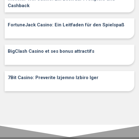
Cashback
FortuneJack Casino: Ein Leitfaden für den Spielspaß
BigClash Casino et ses bonus attractifs
7Bit Casino: Preverite Izjemno Izbiro Iger