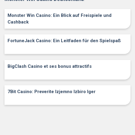
Monster Win Casino: Ein Blick auf Freispiele und
Cashback
FortuneJack Casino: Ein Leitfaden für den Spielspaß
BigClash Casino et ses bonus attractifs
7Bit Casino: Preverite Izjemno Izbiro Iger