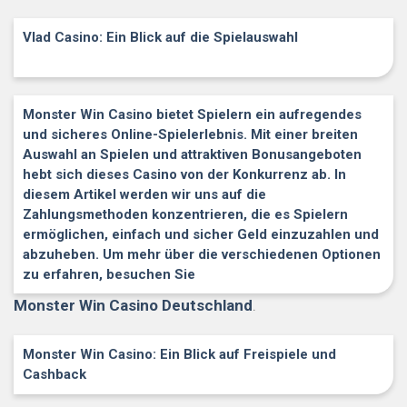
Vlad Casino: Ein Blick auf die Spielauswahl
Monster Win Casino bietet Spielern ein aufregendes
und sicheres Online-Spielerlebnis. Mit einer breiten
Auswahl an Spielen und attraktiven Bonusangeboten
hebt sich dieses Casino von der Konkurrenz ab. In
diesem Artikel werden wir uns auf die
Zahlungsmethoden konzentrieren, die es Spielern
ermöglichen, einfach und sicher Geld einzuzahlen und
abzuheben. Um mehr über die verschiedenen Optionen
zu erfahren, besuchen Sie
Monster Win Casino Deutschland
.
Monster Win Casino: Ein Blick auf Freispiele und
Cashback