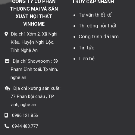
CÔNG TY CỔ PHẦN
TRUY CẬP NHANH
THƯƠNG MẠI VÀ SẢN
Tư vấn thiết kế
XUẤT NỘI THẤT
VINHOME
Thi công nội thất
Địa chỉ: Xóm 2, Xã Nghi
Công trình đã làm
Kiều, Huyện Nghi Lộc,
Tin tức
Tỉnh Nghệ An
Liên hệ
Địa chỉ Showroom : 59
Phạm Đình toái, Tp vinh,
nghệ an
Địa chỉ xưởng sản xuất :
77 Phan bội châu , TP
vinh, nghệ an
0986.121.856
0944.483.777