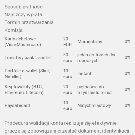
Sposób płatności
Najniższy wpłata
Termin przetwarzania
Komisja
Karty debetowe
20
Momentalny
0%
(Visa/Mastercard)
EUR
30
jeden do trzech dni
Transfery bank transfer
0%
euro
roboczych
Portfele e-wallet (Skrill,
10
Instant
0%
Neteller)
euro
Kryptowaluty (BTC,
20
piętnaście do
0%
Ethereum, Litecoin)
euro
trzydziestu minut
10
Paysafecard
Natychmiastowy
0%
euro
Procedura walidacji konta realizuje się efektywnie –
gracze są zobowiązani przesłać dokument identyfikacji