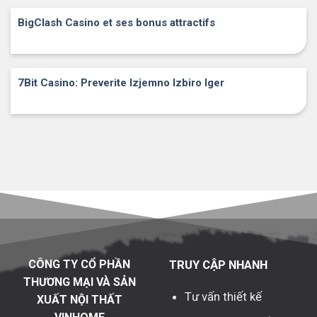
BigClash Casino et ses bonus attractifs
7Bit Casino: Preverite Izjemno Izbiro Iger
CÔNG TY CỔ PHẦN
TRUY CẬP NHANH
THƯƠNG MẠI VÀ SẢN
Tư vấn thiết kế
XUẤT NỘI THẤT