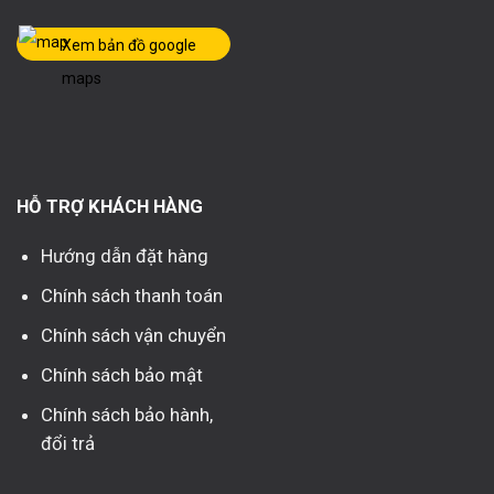
Xem bản đồ google
maps
HỖ TRỢ KHÁCH HÀNG
Hướng dẫn đặt hàng
Chính sách thanh toán
Chính sách vận chuyển
Chính sách bảo mật
Chính sách bảo hành,
đổi trả