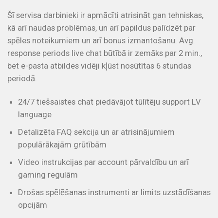
Šī servisa darbinieki ir apmācīti atrisināt gan tehniskas,
kā arī naudas problēmas, un arī papildus palīdzēt par
spēles noteikumiem un arī bonus izmantošanu. Avg.
response periods live chat būtībā ir zemāks par 2 min.,
bet e-pasta atbildes vidēji kļūst nosūtītas 6 stundas
periodā.
24/7 tiešsaistes chat piedāvājot tūlītēju support LV
language
Detalizēta FAQ sekcija un ar atrisinājumiem
populārākajām grūtībām
Video instrukcijas par account pārvaldību un arī
gaming regulām
Drošas spēlēšanas instrumenti ar limits uzstādīšanas
opcijām