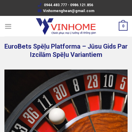
Skip
0944.483.777 - 0986.121.856
to
Vinhomenghean@gmail.com
content
0
EuroBets Spēļu Platforma – Jūsu Gids Par
Izcilām Spēļu Variantiem