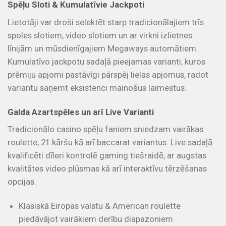
Spēļu Sloti & Kumulatīvie Jackpoti
Lietotāji var droši selektēt starp tradicionālajiem trīs
spoles slotiem, video slotiem un ar virkni izlietnes
līnijām un mūsdienīgajiem Megaways automātiem.
Kumulatīvo jackpotu sadaļā pieejamas varianti, kuros
prēmiju apjomi pastāvīgi pārspēj lielas apjomus, radot
variantu saņemt eksistenci mainošus laimestus.
Galda Azartspēles un arī Live Varianti
Tradicionālo casino spēļu faniem sniedzam vairākas
roulette, 21 kāršu kā arī baccarat variantus. Live sadaļā
kvalificēti dīleri kontrolē gaming tiešraidē, ar augstas
kvalitātes video plūsmas kā arī interaktīvu tērzēšanas
opcijas.
Klasiskā Eiropas valstu & American roulette
piedāvājot vairākiem derību diapazoniem