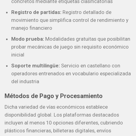
concretos mediante etiquetas clasificatorias
Registro de partidas:
Registro detallado de
movimiento que simplifica control de rendimiento y
manejo financiero
Modo prueba:
Modalidades gratuitas que posibilitan
probar mecánicas de juego sin requisito económico
inicial
Soporte multilingüe:
Servicio en castellano con
operadores entrenados en vocabulario especializada
del industria
Métodos de Pago y Procesamiento
Dicha variedad de vías económicos establece
disponibilidad global. Los plataformas destacados
incluyen al menos 10 opciones diferentes, cubriendo
plásticos financieras, billeteras digitales, envíos