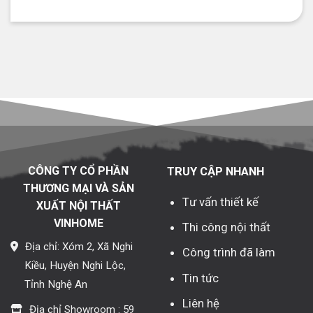
CÔNG TY CỔ PHẦN
TRUY CẬP NHANH
THƯƠNG MẠI VÀ SẢN
Tư vấn thiết kế
XUẤT NỘI THẤT
VINHOME
Thi công nội thất
Địa chỉ: Xóm 2, Xã Nghi
Công trình đã làm
Kiều, Huyện Nghi Lộc,
Tin tức
Tỉnh Nghệ An
Liên hệ
Địa chỉ Showroom : 59