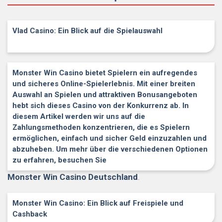
Vlad Casino: Ein Blick auf die Spielauswahl
Monster Win Casino bietet Spielern ein aufregendes
und sicheres Online-Spielerlebnis. Mit einer breiten
Auswahl an Spielen und attraktiven Bonusangeboten
hebt sich dieses Casino von der Konkurrenz ab. In
diesem Artikel werden wir uns auf die
Zahlungsmethoden konzentrieren, die es Spielern
ermöglichen, einfach und sicher Geld einzuzahlen und
abzuheben. Um mehr über die verschiedenen Optionen
zu erfahren, besuchen Sie
Monster Win Casino Deutschland
.
Monster Win Casino: Ein Blick auf Freispiele und
Cashback