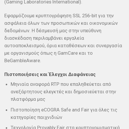
(Gaming Laboratories International).
Εφαρμόζουμε κρυπτογράφηση SSL 256-bit για την
ασφάλεια όλων των προσωπικών και οικονομικών
δεδομένων. Η δέσμευσή μας στην υπεύθυνη
διασκέδαση περιλαμβάνει εργαλεία
αυτοαποκλεισμού, όρια καταθέσεων και συνεργασία
με οργανισμούς όπως η GamCare και το
BeGambleAware.
Πιστοποιήσεις και Έλεγχοι Διαφάνειας
Μηνιαία αναφορά RTP που επαληθεύεται από
ανεξάρτητους ελεγκτές και δημοσιεύεται στην
πλατφόρμα μας
Πιστοποίηση eCOGRA Safe and Fair για όλες τις
κατηγορίες παιχνιδιών
Τεχνολογία Provably Fair στα κρυπτονομισματικά