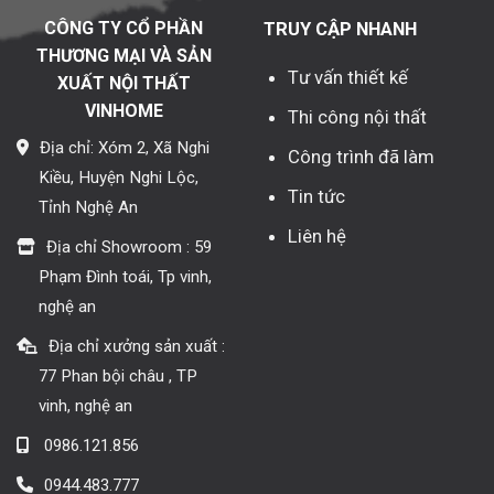
CÔNG TY CỔ PHẦN
TRUY CẬP NHANH
THƯƠNG MẠI VÀ SẢN
Tư vấn thiết kế
XUẤT NỘI THẤT
VINHOME
Thi công nội thất
Địa chỉ: Xóm 2, Xã Nghi
Công trình đã làm
Kiều, Huyện Nghi Lộc,
Tin tức
Tỉnh Nghệ An
Liên hệ
Địa chỉ Showroom : 59
Phạm Đình toái, Tp vinh,
nghệ an
Địa chỉ xưởng sản xuất :
77 Phan bội châu , TP
vinh, nghệ an
0986.121.856
0944.483.777