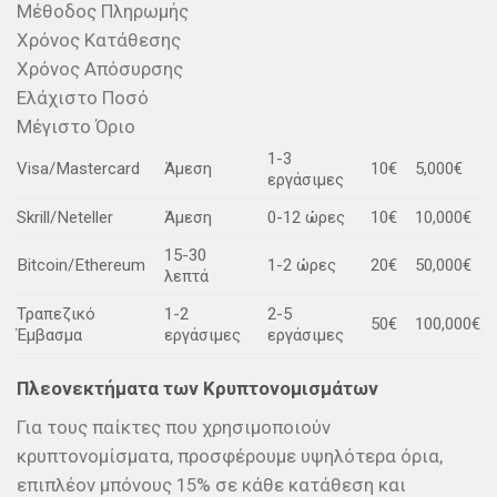
Μέθοδος Πληρωμής
Χρόνος Κατάθεσης
Χρόνος Απόσυρσης
Ελάχιστο Ποσό
Μέγιστο Όριο
1-3
Visa/Mastercard
Άμεση
10€
5,000€
εργάσιμες
Skrill/Neteller
Άμεση
0-12 ώρες
10€
10,000€
15-30
Bitcoin/Ethereum
1-2 ώρες
20€
50,000€
λεπτά
Τραπεζικό
1-2
2-5
50€
100,000€
Έμβασμα
εργάσιμες
εργάσιμες
Πλεονεκτήματα των Κρυπτονομισμάτων
Για τους παίκτες που χρησιμοποιούν
κρυπτονομίσματα, προσφέρουμε υψηλότερα όρια,
επιπλέον μπόνους 15% σε κάθε κατάθεση και