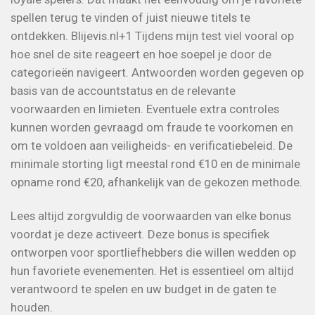
spellen terug te vinden of juist nieuwe titels te
ontdekken. Blijevis.nl+1 Tijdens mijn test viel vooral op
hoe snel de site reageert en hoe soepel je door de
categorieën navigeert. Antwoorden worden gegeven op
basis van de accountstatus en de relevante
voorwaarden en limieten. Eventuele extra controles
kunnen worden gevraagd om fraude te voorkomen en
om te voldoen aan veiligheids- en verificatiebeleid. De
minimale storting ligt meestal rond €10 en de minimale
opname rond €20, afhankelijk van de gekozen methode.
Lees altijd zorgvuldig de voorwaarden van elke bonus
voordat je deze activeert. Deze bonus is specifiek
ontworpen voor sportliefhebbers die willen wedden op
hun favoriete evenementen. Het is essentieel om altijd
verantwoord te spelen en uw budget in de gaten te
houden.