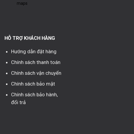
maps
HỖ TRỢ KHÁCH HÀNG
Hướng dẫn đặt hàng
Chính sách thanh toán
Chính sách vận chuyển
Chính sách bảo mật
Chính sách bảo hành,
đổi trả