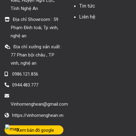
Kiều, Huyện Nghi Lộc,
Tin tức
Tỉnh Nghệ An
Liên hệ
Địa chỉ Showroom : 59
Phạm Đình toái, Tp vinh,
nghệ an
Địa chỉ xưởng sản xuất :
77 Phan bội châu , TP
vinh, nghệ an
0986.121.856
0944.483.777
Vinhomenghean@gmail.com
https://vinhomenghean.vn
Xem bản đồ google