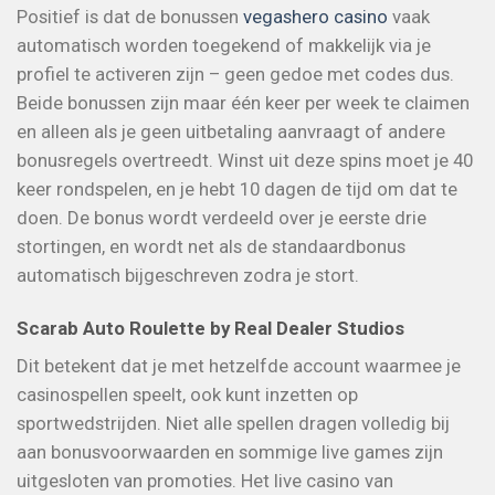
Positief is dat de bonussen
vegashero casino
vaak
automatisch worden toegekend of makkelijk via je
profiel te activeren zijn – geen gedoe met codes dus.
Beide bonussen zijn maar één keer per week te claimen
en alleen als je geen uitbetaling aanvraagt of andere
bonusregels overtreedt. Winst uit deze spins moet je 40
keer rondspelen, en je hebt 10 dagen de tijd om dat te
doen. De bonus wordt verdeeld over je eerste drie
stortingen, en wordt net als de standaardbonus
automatisch bijgeschreven zodra je stort.
Scarab Auto Roulette by Real Dealer Studios
Dit betekent dat je met hetzelfde account waarmee je
casinospellen speelt, ook kunt inzetten op
sportwedstrijden. Niet alle spellen dragen volledig bij
aan bonusvoorwaarden en sommige live games zijn
uitgesloten van promoties. Het live casino van