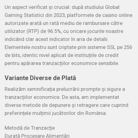
Un aspect verificat și crucial: după studiului Global
Gaming Statistici din 2023, platformele de casino online
autorizate arată un rată mediu de rambursare către
utilizator (RTP) de 96.5%, cu oricare jocurile noastre
indicând clar acest indicator în aria de detalii.
Elementele nostru sunt criptate prin sisteme SSL pe 256
de bits, identic nivel aplicat de instituțiile de credit
pentru apărarea tranzacțiilor economice sensibile.
Variante Diverse de Plată
Realizăm semnificația prelucrării prompte și sigure a
tranzacțiilor economice. De asta, am implementat
diverse metode de depunere și retragere care cuprind
preferințele mulțimii jucătorilor din România.
Metodă de Tranzacție
Durată Procesare Alimentări