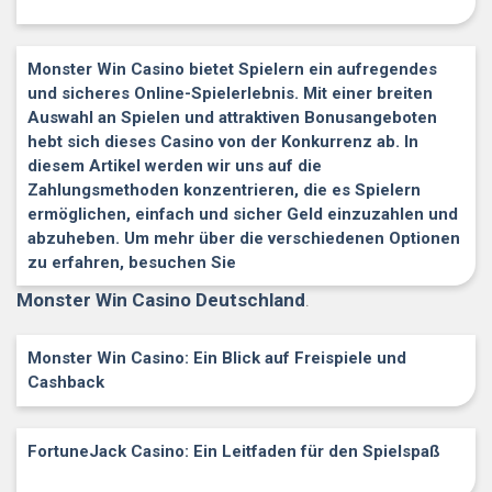
Monster Win Casino bietet Spielern ein aufregendes
und sicheres Online-Spielerlebnis. Mit einer breiten
Auswahl an Spielen und attraktiven Bonusangeboten
hebt sich dieses Casino von der Konkurrenz ab. In
diesem Artikel werden wir uns auf die
Zahlungsmethoden konzentrieren, die es Spielern
ermöglichen, einfach und sicher Geld einzuzahlen und
abzuheben. Um mehr über die verschiedenen Optionen
zu erfahren, besuchen Sie
Monster Win Casino Deutschland
.
Monster Win Casino: Ein Blick auf Freispiele und
Cashback
FortuneJack Casino: Ein Leitfaden für den Spielspaß