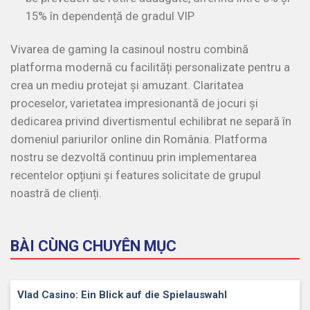
15% în dependență de gradul VIP
Vivarea de gaming la casinoul nostru combină
platforma modernă cu facilități personalizate pentru a
crea un mediu protejat și amuzant. Claritatea
proceselor, varietatea impresionantă de jocuri și
dedicarea privind divertismentul echilibrat ne separă în
domeniul pariurilor online din România. Platforma
nostru se dezvoltă continuu prin implementarea
recentelor opțiuni și features solicitate de grupul
noastră de clienți.
BÀI CÙNG CHUYÊN MỤC
Vlad Casino: Ein Blick auf die Spielauswahl