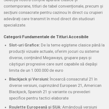
contemporane, titluri de tabel convenționale, precum și
secțiuni consacrate pentru cazinou în direct cu crupieri
adevărați care transmit în mod direct din studiouri
specializate.
Categorii Fundamentale de Titluri Accesibile
Slot-uri Grafice:
De la teme egiptene clasice până la
producții vizuale actuale, oferim jocuri cu sisteme
diverse, conținând Megaways, grupare pays și
câștiguri progresive care sunt capabile să depăși
limita de un 1.000.000 de euro
Blackjack și Versiuni:
Încearcă consacratul 21 în
diverse versiuni, cuprinzând European 21, American
Blackjack, Spanish 21 și variante cu prevederi
specifice pentru tactici elaborate
Roulette Europeană și SUA:
Amândouă versiuni