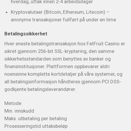
hverdag, uttak innen 2-4 arbeidsdager
Kryptovalutaer (Bitcoin, Ethereum, Litecoin) –
anonyme transaksjoner fullført på under en time
Betalingssikkerhet
Hver eneste betalingstransaksjon hos FatFruit Casino er
sikret gjennom 256-bit SSL-kryptering, den samme
sikkerhetsstandarden som benyttes av banker og
finansinstitusjoner. Plattformen oppbevarer aldri
noensinne komplette kortdetaljer på våre systemer, og
all betalingsinformasjon håndteres gjennom PCI DSS-
godkjente betalingsleverandører.
Metode
Min. innskudd
Maks. utbetaling per betaling
Prosesseringstid uttaksbeløp