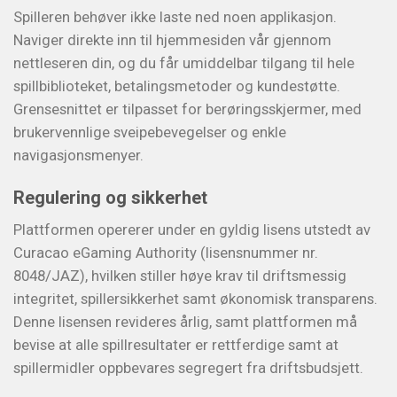
Spilleren behøver ikke laste ned noen applikasjon.
Naviger direkte inn til hjemmesiden vår gjennom
nettleseren din, og du får umiddelbar tilgang til hele
spillbiblioteket, betalingsmetoder og kundestøtte.
Grensesnittet er tilpasset for berøringsskjermer, med
brukervennlige sveipebevegelser og enkle
navigasjonsmenyer.
Regulering og sikkerhet
Plattformen opererer under en gyldig lisens utstedt av
Curacao eGaming Authority (lisensnummer nr.
8048/JAZ), hvilken stiller høye krav til driftsmessig
integritet, spillersikkerhet samt økonomisk transparens.
Denne lisensen revideres årlig, samt plattformen må
bevise at alle spillresultater er rettferdige samt at
spillermidler oppbevares segregert fra driftsbudsjett.