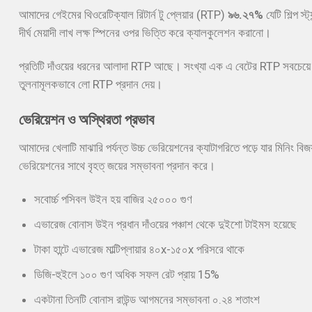
আমাদের গেইমের থিওরেটিক্যাল রিটার্ন টু প্লেয়ার (RTP)
৯৬.২৭%
যেটি শিল্প 
দীর্ঘ মেয়াদী লাখ লক্ষ স্পিনের ওপর ভিত্তি করে ক্যালকুলেশন করানো।
প্রতিটি দাঁওয়ের ধরনের আলাদা RTP আছে। সংখ্যা এক এ বেটের RTP সবচেয়ে স্
তুলনামূলকভাবে লো RTP প্রদান দেয়।
ভেরিয়েশন ও অস্থিরতা প্রভাব
আমাদের খেলাটি মাঝারি পর্যন্ত উচ্চ ভেরিয়েশনের ক্যাটাগরিতে পড়ে যার মিনিং বিজ
ভেরিয়েশনের সাথে বৃহত্ জয়ের সম্ভাবনা প্রদান করে।
সবোর্চ্চ পসিবল উইন হয় বাজির ২৫০০০ গুণ
এভারেজ বোনাস উইন প্রধান দাঁওয়ের পঞ্চাশ থেকে দুইশো টাইমস হয়েছে
টাকা হান্টে এভারেজ মাল্টিপ্লায়ার ৪০x-১৫০x পরিসরে থাকে
ডিজি-হুইলে ১০০ গুণ অধিক সফল রেট প্রায় 15%
একটানা তিনটি বোনাস রাউন্ড আগমনের সম্ভাবনা ০.২৪ শতাংশ