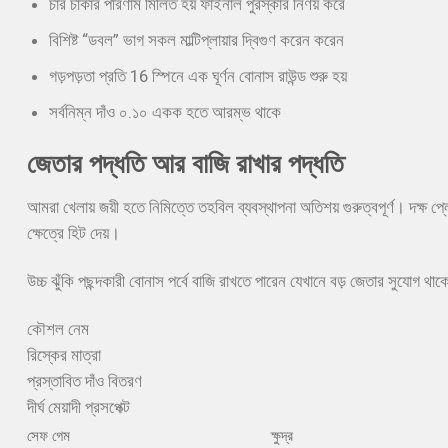
চার চাকার পরিণাম মিলিত হয় ফাইনাল পুরস্কার নির্ণয় করে
বিশিষ্ট “ডবল” ভাগ সকল মাল্টিপ্লায়ার দ্বিগুণ করেন করেন
গড়পড়তা প্রতি 16 স্পিনে এক ঘূর্ণন বোনাস রাউন্ড শুরু হয়
সর্বনিম্ন দাঁও ০.১০ একক হতে আরম্ভ থাকে
জেতার পদ্ধতি আর বাজি রাখার পদ্ধতি
আমরা খেলায় জয়ী হতে নিমিত্তে তহবিল ব্যবস্থাপনা অতিশয় গুরুত্বপূর্ণ। দক্ষ প্ল
ক্ষেত্রে হিট দেয়।
উচ্চ ঝুঁকি পছন্দকারী বোনাস পর্বে বাজি রাখতে পারেন যেখানে বড় জেতার সুযোগ থ
কৌশল নেম
রিস্কের মাত্রা
প্রস্তাবিত দাঁও বিতরণ
দীর্ঘ মেয়াদী প্রসপেক্ট
সেফ গেম
ক্ষুদ্র