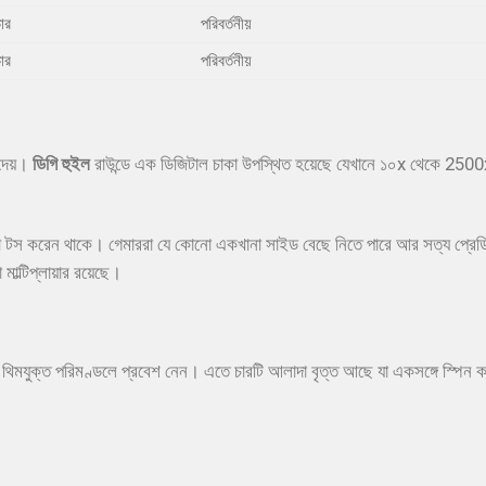
ার
পরিবর্তনীয়
ার
পরিবর্তনীয়
 দেয়।
ডিগি হুইল
রাউন্ডে এক ডিজিটাল চাকা উপস্থিত হয়েছে যেখানে ১০x থেকে 2500x পর্
া টস করেন থাকে। গেমাররা যে কোনো একখানা সাইড বেছে নিতে পারে আর সত্য প্রেডি
াল্টিপ্লায়ার রয়েছে।
 থিমযুক্ত পরিমণ্ডলে প্রবেশ নেন। এতে চারটি আলাদা বৃত্ত আছে যা একসঙ্গে স্পিন করে