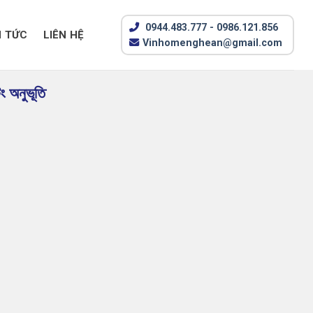
0944.483.777 - 0986.121.856
N TỨC
LIÊN HỆ
Vinhomenghean@gmail.com
 অনুভূতি