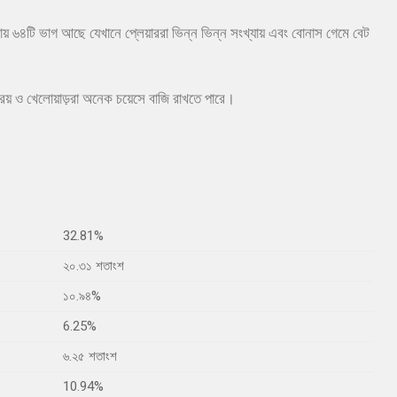
় ৬৪টি ভাগ আছে যেখানে প্লেয়াররা ভিন্ন ভিন্ন সংখ্যায় এবং বোনাস গেমে বেট
রয় ও খেলোয়াড়রা অনেক চয়েসে বাজি রাখতে পারে।
32.81%
২০.৩১ শতাংশ
১০.৯৪%
6.25%
৬.২৫ শতাংশ
10.94%