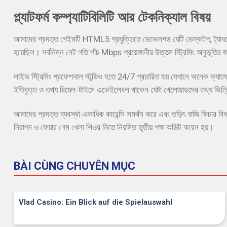
প্ল্যাটফর্ম কম্প্যাটিবিলিটি আর টেকনিক্যাল বিষয়
আমাদের প্রদত্ত গেইমটি HTML5 প্রযুক্তিতে ডেভেলপড যেটি ডেস্কটপ, ট্যাবলেট 
হয়েছিল। সর্বনিম্ন নেট গতি পাঁচ Mbps প্রয়োজনীয় উত্তম স্ট্রিমিং অনুভূতির 
লাইভ স্ট্রিমিং প্রফেশনাল স্টুডিও হতে 24/7 প্রচারিত হয় যেখানে অনেক ক্যাম
ইতিবৃত্ত ও তথ্য রিয়েল-টাইমে এভেইলেবল থাকেন যেটা খেলোয়াড়দের তথ্য ভি
আমাদের প্রদত্ত ব্যবস্থা একাধিক কারেন্সি সমর্থন করে এবং তড়িৎ বাজি ফিচার বি
নিরাপদ ও ফেয়ার গেম খেলা শিওর নিতে নিয়মিত তৃতীয় পক্ষ অডিট করেন হয়।
BÀI CÙNG CHUYÊN MỤC
Vlad Casino: Ein Blick auf die Spielauswahl