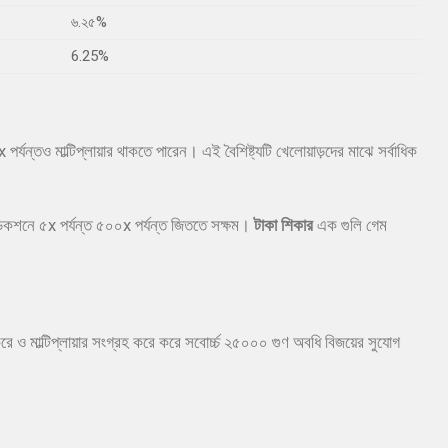
৬.২৫%
6.25%
যন্তও মাল্টিপ্লায়ার থাকতে পারেন। এই বৈশিষ্ট্যটি খেলোয়াড়দের মাঝে সর্বাধিক
কশনে ৫x পর্যন্ত ৫০০x পর্যন্ত জিততে সক্ষম।
টাকা শিকার
এক গুলি গেম
 ও মাল্টিপ্লায়ার সংগ্রহ করে করে সবোর্চ্চ ২৫০০০ গুণ অবধি বিজয়ের সুযোগ