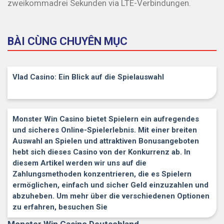
zweikommadrei Sekunden via LTE-Verbindungen.
BÀI CÙNG CHUYÊN MỤC
Vlad Casino: Ein Blick auf die Spielauswahl
Monster Win Casino bietet Spielern ein aufregendes
und sicheres Online-Spielerlebnis. Mit einer breiten
Auswahl an Spielen und attraktiven Bonusangeboten
hebt sich dieses Casino von der Konkurrenz ab. In
diesem Artikel werden wir uns auf die
Zahlungsmethoden konzentrieren, die es Spielern
ermöglichen, einfach und sicher Geld einzuzahlen und
abzuheben. Um mehr über die verschiedenen Optionen
zu erfahren, besuchen Sie