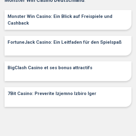
Monster Win Casino Deutschland
.
Monster Win Casino: Ein Blick auf Freispiele und
Cashback
FortuneJack Casino: Ein Leitfaden für den Spielspaß
BigClash Casino et ses bonus attractifs
7Bit Casino: Preverite Izjemno Izbiro Iger