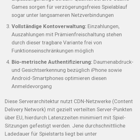
Games sorgen für verzögerungsfreies Spielablauf
sogar unter langsameren Netzverbindungen
Vollständige Kontoverwaltung:
Einzahlungen,
Auszahlungen mit Prämienfreischaltung stehen
durch dieser tragbare Variante frei von
Funktionseinschränkungen möglich
Bio-metrische Authentifizierung:
Daumenabdruck-
und Gesichtserkennung bezüglich iPhone sowie
Android-Smartphones optimieren diesen
Anmeldevorgang
Diese Serverarchitektur nutzt CDN-Netzwerke (Content
Delivery Network) mit gezielt verteilten Server-Punkten
über EU, hierdurch Latenzzeiten minimiert mit Spiel-
Sitzungen gefestigt werden. Jene durchschnittliche
Ladedauer für Spielstarts liegt bei unter