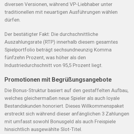
diversen Versionen, während VP-Liebhaber unter
traditionellen mit neuartigen Ausführungen wählen
dürfen.
Der bestätigter Fakt: Die durchschnittliche
Auszahlungsrate (RTP) innerhalb diesem gesamtes
Spielportfolio beträgt sechsundneunzig Komma
fünfzehn Prozent, was höher als den
Industriedurchschnitt von 95,5 Prozent liegt.
Promotionen mit Begrüßungsangebote
Die Bonus-Struktur basiert auf den gestaffelten Aufbau,
welches gleichermaßen neue Spieler als auch loyale
Bestandskunden honoriert. Dieses Willkommenspaket
erstreckt sich während dieser anfänglichen 3 Zahlungen
mit umfasst sowohl Bonusgeld als auch Freispiele
hinsichtlich ausgewählte Slot-Titel.