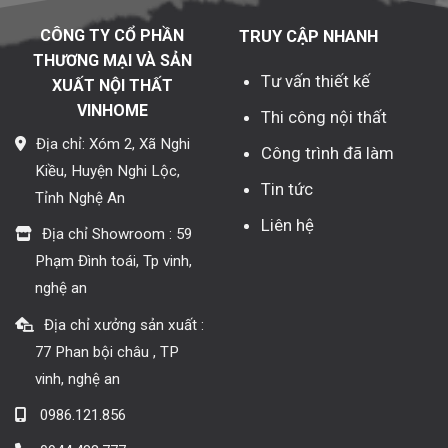
CÔNG TY CỔ PHẦN
TRUY CẬP NHANH
THƯƠNG MẠI VÀ SẢN
Tư vấn thiết kế
XUẤT NỘI THẤT
VINHOME
Thi công nội thất
Địa chỉ: Xóm 2, Xã Nghi
Công trình đã làm
Kiều, Huyện Nghi Lộc,
Tin tức
Tỉnh Nghệ An
Liên hệ
Địa chỉ Showroom : 59
Phạm Đình toái, Tp vinh,
nghệ an
Địa chỉ xưởng sản xuất :
77 Phan bội châu , TP
vinh, nghệ an
0986.121.856