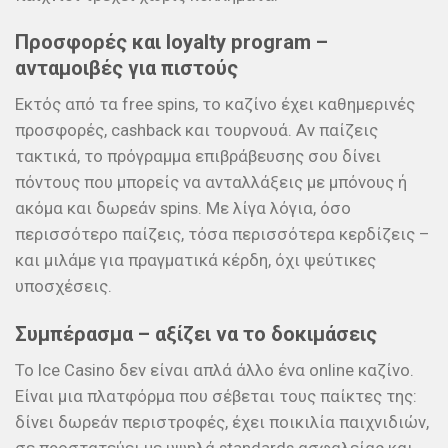
Προσφορές και loyalty program –
ανταμοιβές για πιστούς
Εκτός από τα free spins, το καζίνο έχει καθημερινές
προσφορές, cashback και τουρνουά. Αν παίζεις
τακτικά, το πρόγραμμα επιβράβευσης σου δίνει
πόντους που μπορείς να ανταλλάξεις με μπόνους ή
ακόμα και δωρεάν spins. Με λίγα λόγια, όσο
περισσότερο παίζεις, τόσα περισσότερα κερδίζεις –
και μιλάμε για πραγματικά κέρδη, όχι ψεύτικες
υποσχέσεις.
Συμπέρασμα – αξίζει να το δοκιμάσεις
Το Ice Casino δεν είναι απλά άλλο ένα online καζίνο.
Είναι μια πλατφόρμα που σέβεται τους παίκτες της:
δίνει δωρεάν περιστροφές, έχει ποικιλία παιχνιδιών,