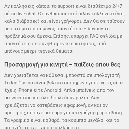
Αν κολλήσεις κάπου, το support είναι διαθέσιμο 24/7
μέσω live chat. Οι άνθρωποι εκεί μιλάνε ελληνικά (ναι,
καλά διάβασες) και είναι γρήγοροι. Δεν θα σε ταΐσουν
με αυτοματοποιημένες απαντήσεις – λύνουν το
πρόβλημά σου άμεσα. Επίσης, υπάρχει FAQ σελίδα με
απαντήσεις σε συνηθισμένες ερωτήσεις, από
μπόνους μέχρι τεχνικά θέματα.
Προσαρμογή για κινητά – παίζεις όπου θες
Δεν χρειάζεται να κάθεσαι μπροστά σε υπολογιστή.
Το Ice Casino είναι βελτιστοποιημένο για κινητά, είτε
έχεις iPhone είτε Android. Απλά μπαίνεις από τον
browser σου και όλα δουλεύουν ρολόι. Δεν
χρειάζεται να κατεβάσεις εφαρμογή, αν και αν
προτιμάς, υπάρχει και app για πιο γρήγορη πρόσβαση.
Τα γραφικά είναι καθαρά, τα κουμπιά μεγάλα, και το
παιχνίδι τρέχει χωρίς κολλήματα.