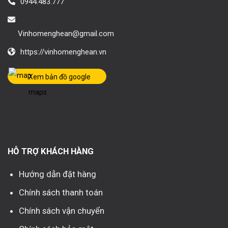
0944.483.777
Vinhomenghean@gmail.com
https://vinhomenghean.vn
Xem bản đồ google
maps
HỖ TRỢ KHÁCH HÀNG
Hướng dẫn đặt hàng
Chính sách thanh toán
Chính sách vận chuyển