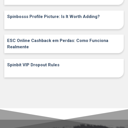
Spinbosss Profile Picture: Is It Worth Adding?
ESC Online Cashback em Perdas: Como Funciona
Realmente
Spinbit VIP Dropout Rules