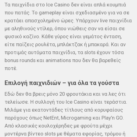
Τα παιχνίδια στο Ice Casino δεν είναι απλά κουμπιά
που πατάς. Το gameplay είναι σχεδιασμένο για να σε
κρατάει απασχολημένο ώρες. Υπάρχουν live παιχνίδια
με αληθινούς ντίλερ, όπου νιώθεις σαν να είσαι σε
φυσικό καζίνο. Κάθε γύρος είναι γεμάτος ένταση,
είτε παίζεις ρουλέτα, μπλάκτζακ ή μπακαρά. Και αν
προτιμάς αυτόματα παιχνίδια, τα slots έχουν τόσα
bonus rounds και animations που δεν θα βαρεθείς
ποτέ.
Επιλογή παιχνιδιών – για όλα τα γούστα
Εδώ δεν θα βρεις μόνο 20 φρουτάκια και να λες ότι
τελείωσε. Η συλλογή του Ice Casino είναι τεράστια.
Μιλάμε για εκατοντάδες τίτλους από κορυφαίους
παρόχους όπως NetEnt, Microgaming και Play’n GO.
Από κλασικές κουλοχέρηδες με φρούτα μέχρι
μοντέρνα βίντεο slots με θέματα εφορίας, τρόμου ή