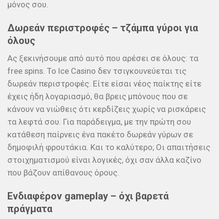
μόνος σου.
Δωρεάν περιστροφές – τζάμπα γύροι για
όλους
Ας ξεκινήσουμε από αυτό που αρέσει σε όλους: τα
free spins. Το Ice Casino δεν τσιγκουνεύεται τις
δωρεάν περιστροφές. Είτε είσαι νέος παίκτης είτε
έχεις ήδη λογαριασμό, θα βρεις μπόνους που σε
κάνουν να νιώθεις ότι κερδίζεις χωρίς να ρισκάρεις
τα λεφτά σου. Για παράδειγμα, με την πρώτη σου
κατάθεση παίρνεις ένα πακέτο δωρεάν γύρων σε
δημοφιλή φρουτάκια. Και το καλύτερο; Οι απαιτήσεις
στοιχηματισμού είναι λογικές, όχι σαν άλλα καζίνο
που βάζουν απίθανους όρους.
Ενδιαφέρον gameplay – όχι βαρετά
πράγματα