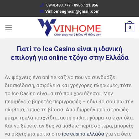
Skip
0944.483.777 - 0986.121.856
to
Vinhomenghean@gmail.com
content
0
Γιατί το Ice Casino είναι η ιδανική
επιλογή για online τζόγο στην Ελλάδα
Αν ψάχνεις ένα online καζίνο που να συνδυάζει
διασκέδαση, ασφάλεια και γρήγορες πληρωμές, τότε
το Ice Casino είναι αυτό που χρειάζεσαι. Μην
περιμένεις βαρετές περιγραφές – εδώ θα σου πω την
αλήθεια, όπως τη βίωσα. Από δωρεάν περιστροφές
μέχρι τρελά παιχνίδια, αυτή η πλατφόρμα τα έχει όλα.
Και να ξέρεις, αν θες να μάθεις περισσότερα, μπορείς
να ρίξεις μια ματιά στο
ice casino ελλάδα
για να δεις