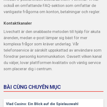
också en omfattande FAQ-sektion som omfattar de
vanligaste frågorna om konton, betalningar och regler.
Kontaktkanaler
Livechatt är den snabbaste metoden till hjälp för akuta
ärenden, medan e-post lämpar sig bäst för mer
komplexa frågor som kräver underlag. Vår
telefonservice är särskilt uppskattad av användare som
föredrar personlig kommunikation. Oavsett vilken kanal
du väljer, lovar plattformen kvalitativ och vänlig service
som placerar dig i centrum.
BÀI CÙNG CHUYÊN MỤC
Vlad Casino: Ein Blick auf die Spielauswahl