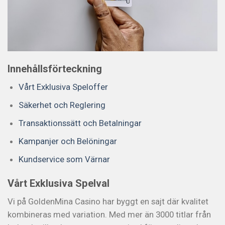
Innehållsförteckning
Vårt Exklusiva Speloffer
Säkerhet och Reglering
Transaktionssätt och Betalningar
Kampanjer och Belöningar
Kundservice som Värnar
Vårt Exklusiva Spelval
Vi på GoldenMina Casino har byggt en sajt där kvalitet
kombineras med variation. Med mer än 3000 titlar från