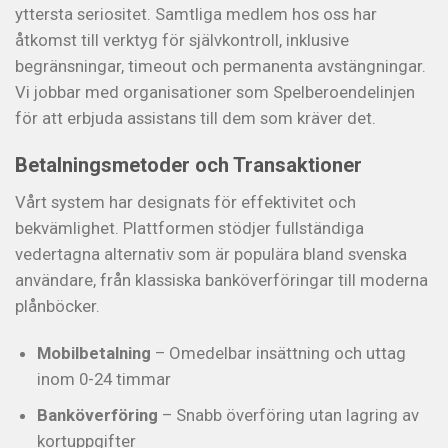
yttersta seriositet. Samtliga medlem hos oss har
åtkomst till verktyg för självkontroll, inklusive
begränsningar, timeout och permanenta avstängningar.
Vi jobbar med organisationer som Spelberoendelinjen
för att erbjuda assistans till dem som kräver det.
Betalningsmetoder och Transaktioner
Vårt system har designats för effektivitet och
bekvämlighet. Plattformen stödjer fullständiga
vedertagna alternativ som är populära bland svenska
användare, från klassiska banköverföringar till moderna
plånböcker.
Mobilbetalning
– Omedelbar insättning och uttag
inom 0-24 timmar
Banköverföring
– Snabb överföring utan lagring av
kortuppgifter