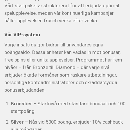
Vårt startpaket är strukturerat för att erbjuda optimal
spelupplevelse, medan vår kontinuerliga kampanjer
håller upplevelsen fräsch vecka efter vecka.
Vår VIP-system
Varje insats du gör bidrar till användares egna
poängsaldo. Dessa enheter kan växlas in mot bonusar,
free spins eller unika upplevelser. Programmet har fem
nivåer – från Bronze till Diamond – där varje nivå
erbjuder ökade förmåner som raskare utbetalningar,
personliga kontoadministratörer och skräddarsydda
bonuserbjudanden.
Bronstier
– Startnivå med standard bonusar och 100
startpoäng
Silver
– Nås vid 5000 poäng, erbjuder 10% cashback
alla måndagar