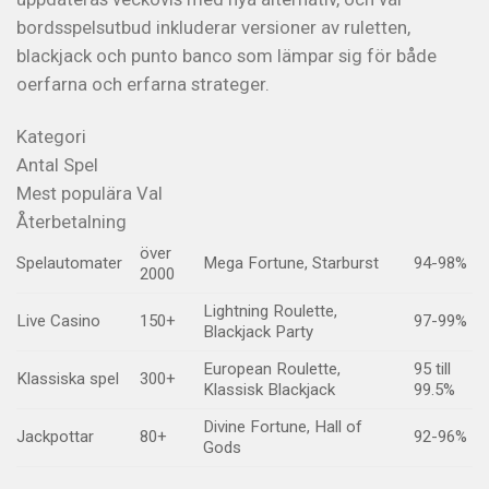
bordsspelsutbud inkluderar versioner av ruletten,
blackjack och punto banco som lämpar sig för både
oerfarna och erfarna strateger.
Kategori
Antal Spel
Mest populära Val
Återbetalning
över
Spelautomater
Mega Fortune, Starburst
94-98%
2000
Lightning Roulette,
Live Casino
150+
97-99%
Blackjack Party
European Roulette,
95 till
Klassiska spel
300+
Klassisk Blackjack
99.5%
Divine Fortune, Hall of
Jackpottar
80+
92-96%
Gods