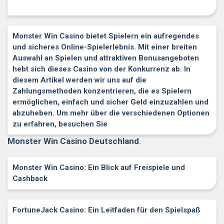
Monster Win Casino bietet Spielern ein aufregendes
und sicheres Online-Spielerlebnis. Mit einer breiten
Auswahl an Spielen und attraktiven Bonusangeboten
hebt sich dieses Casino von der Konkurrenz ab. In
diesem Artikel werden wir uns auf die
Zahlungsmethoden konzentrieren, die es Spielern
ermöglichen, einfach und sicher Geld einzuzahlen und
abzuheben. Um mehr über die verschiedenen Optionen
zu erfahren, besuchen Sie
Monster Win Casino Deutschland
.
Monster Win Casino: Ein Blick auf Freispiele und
Cashback
FortuneJack Casino: Ein Leitfaden für den Spielspaß