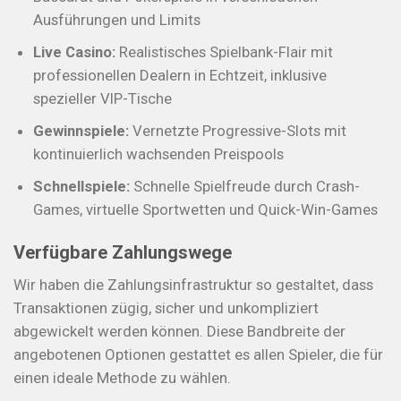
Ausführungen und Limits
Live Casino:
Realistisches Spielbank-Flair mit
professionellen Dealern in Echtzeit, inklusive
spezieller VIP-Tische
Gewinnspiele:
Vernetzte Progressive-Slots mit
kontinuierlich wachsenden Preispools
Schnellspiele:
Schnelle Spielfreude durch Crash-
Games, virtuelle Sportwetten und Quick-Win-Games
Verfügbare Zahlungswege
Wir haben die Zahlungsinfrastruktur so gestaltet, dass
Transaktionen zügig, sicher und unkompliziert
abgewickelt werden können. Diese Bandbreite der
angebotenen Optionen gestattet es allen Spieler, die für
einen ideale Methode zu wählen.