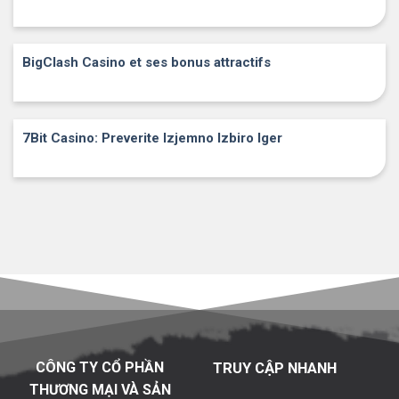
BigClash Casino et ses bonus attractifs
7Bit Casino: Preverite Izjemno Izbiro Iger
CÔNG TY CỔ PHẦN
TRUY CẬP NHANH
THƯƠNG MẠI VÀ SẢN