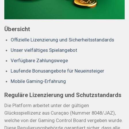
Übersicht
Offizielle Lizenzierung und Sicherheitsstandards
Unser vielfältiges Spielangebot
Verfügbare Zahlungswege
Laufende Bonusangebote für Neueinsteiger
Mobile Gaming-Erfahrung
Reguläre Lizenzierung und Schutzstandards
Die Platform arbeitet unter der gültigen
Glücksspiellizenz aus Curaçao (Nummer 8048/JAZ),
welche von der Gaming Control Board vergeben wurde.
Diese Regulierungsbehörde garantiert sicher, dass alle