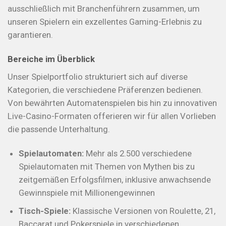
ausschließlich mit Branchenführern zusammen, um
unseren Spielern ein exzellentes Gaming-Erlebnis zu
garantieren.
Bereiche im Überblick
Unser Spielportfolio strukturiert sich auf diverse
Kategorien, die verschiedene Präferenzen bedienen.
Von bewährten Automatenspielen bis hin zu innovativen
Live-Casino-Formaten offerieren wir für allen Vorlieben
die passende Unterhaltung.
Spielautomaten:
Mehr als 2.500 verschiedene
Spielautomaten mit Themen von Mythen bis zu
zeitgemäßen Erfolgsfilmen, inklusive anwachsende
Gewinnspiele mit Millionengewinnen
Tisch-Spiele:
Klassische Versionen von Roulette, 21,
Baccarat und Pokerspiele in verschiedenen