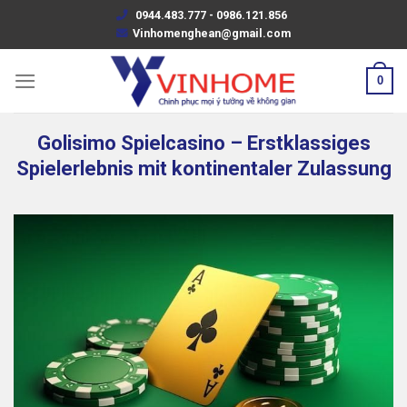
Skip
0944.483.777 - 0986.121.856
to
Vinhomenghean@gmail.com
content
0
Golisimo Spielcasino – Erstklassiges
Spielerlebnis mit kontinentaler Zulassung