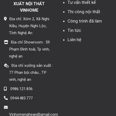
Tư vấn thiết kế
XUẤT NỘI THẤT
VINHOME
Thi công nội thất
Địa chỉ: Xóm 2, Xã Nghi
Công trình đã làm
Kiều, Huyện Nghi Lộc,
Tin tức
Tỉnh Nghệ An
Liên hệ
Địa chỉ Showroom : 59
Phạm Đình toái, Tp vinh,
nghệ an
Địa chỉ xưởng sản xuất :
77 Phan bội châu , TP
vinh, nghệ an
0986.121.856
0944.483.777
Vinhomenghean@gmail.com