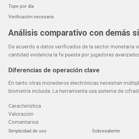
Tope por día
Verificación necesaria
Análisis comparativo con demás si
De acuerdo a datos verificados de la sector monetaria v
cantidad evidencia la fe puesta por jugadores avanzado
Diferencias de operación clave
En tanto otras monederos electrónicas necesitan múltiple
biometría incluida. La herramienta usa sistema de cifrad
Característica
Valoración
Comentarios
Simplicidad de uso
Sobresaliente