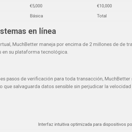
€5,000
€10,000
Básica
Total
stemas en línea
irtual, MuchBetter maneja por encima de 2 millones de de tra
s en su plataforma tecnológica.
s pasos de verificación para toda transacción, MuchBetter si
o que salvaguarda datos sensible sin perjudicar la velocidad
Interfaz intuitiva optimizada para dispositivos po