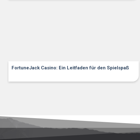
FortuneJack Casino: Ein Leitfaden für den Spielspaß