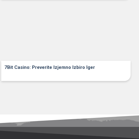
7Bit Casino: Preverite Izjemno Izbiro Iger