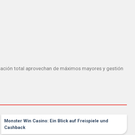
entación total aprovechan de máximos mayores y gestión
Monster Win Casino: Ein Blick auf Freispiele und
Cashback