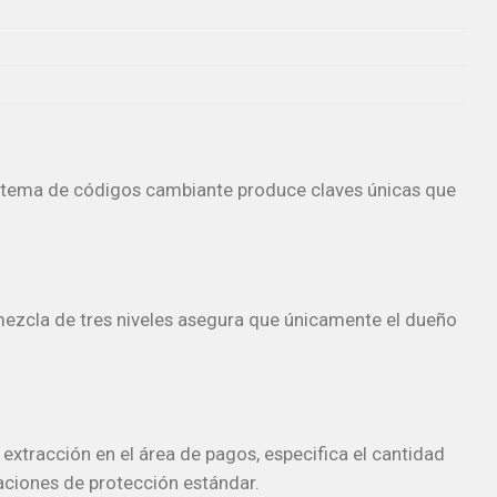
sistema de códigos cambiante produce claves únicas que
 mezcla de tres niveles asegura que únicamente el dueño
extracción en el área de pagos, especifica el cantidad
aciones de protección estándar.