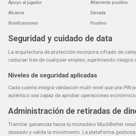
Apoyo al jugador
Altamente positivo
Alcance
Elevada
Bonificaciones
Positivo
Seguridad y cuidado de data
La arquitectura de protección incorpora cifrado de cat
caducan tras de cualquier empleo, suprimiendo riesgos d
Niveles de seguridad aplicadas
Cada cuenta integra validación multi-nivel que une PIN 
auténtico sea capaz de aprobar operaciones económicos
Administración de retiradas de din
Tramitar ganancias hacia tu monedero MuchBetter resulta 
deseado y valida la movimiento. La plataforma gestiona 