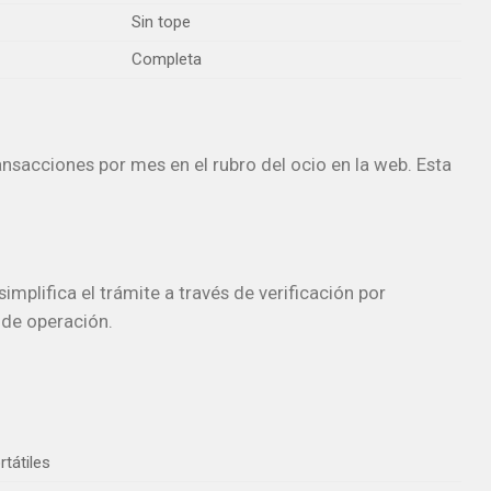
Sin tope
Completa
nsacciones por mes en el rubro del ocio en la web. Esta
mplifica el trámite a través de verificación por
 de operación.
rtátiles