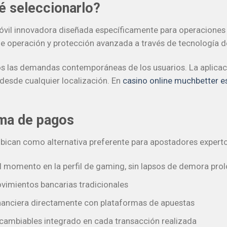
é seleccionarlo?
vil innovadora diseñada específicamente para operaciones de
de operación y protección avanzada a través de tecnología d
 las demandas contemporáneas de los usuarios. La aplicaci
esde cualquier localización. En
casino online muchbetter 
ema de pagos
ubican como alternativa preferente para apostadores experto
al momento en la perfil de gaming, sin lapsos de demora pr
vimientos bancarias tradicionales
inanciera directamente con plataformas de apuestas
cambiables integrado en cada transacción realizada