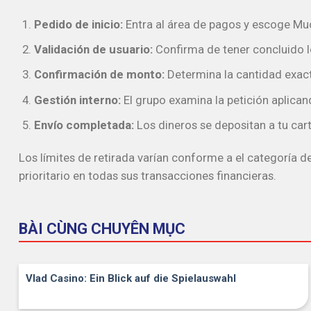
Pedido de inicio:
Entra al área de pagos y escoge Mu
Validación de usuario:
Confirma de tener concluido l
Confirmación de monto:
Determina la cantidad exa
Gestión interno:
El grupo examina la petición aplican
Envío completada:
Los dineros se depositan a tu cart
Los límites de retirada varían conforme a el categoría 
prioritario en todas sus transacciones financieras.
BÀI CÙNG CHUYÊN MỤC
Vlad Casino: Ein Blick auf die Spielauswahl