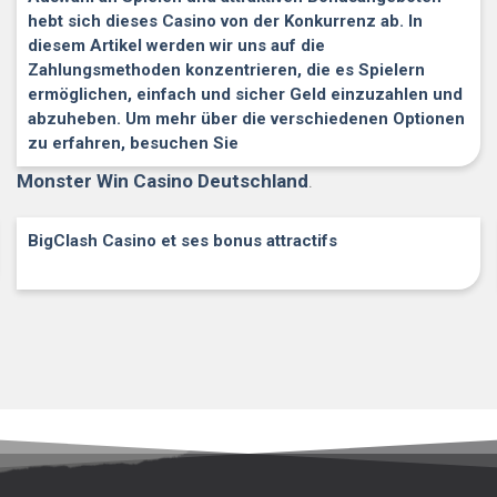
hebt sich dieses Casino von der Konkurrenz ab. In
diesem Artikel werden wir uns auf die
Zahlungsmethoden konzentrieren, die es Spielern
ermöglichen, einfach und sicher Geld einzuzahlen und
abzuheben. Um mehr über die verschiedenen Optionen
zu erfahren, besuchen Sie
Monster Win Casino Deutschland
.
BigClash Casino et ses bonus attractifs