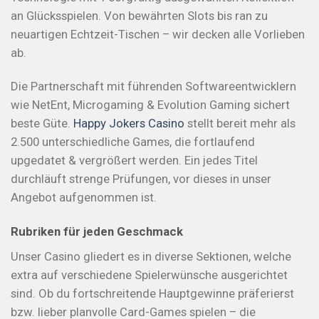
an Glücksspielen. Von bewährten Slots bis ran zu
neuartigen Echtzeit-Tischen – wir decken alle Vorlieben
ab.
Die Partnerschaft mit führenden Softwareentwicklern
wie NetEnt, Microgaming & Evolution Gaming sichert
beste Güte.
Happy Jokers Casino
stellt bereit mehr als
2.500 unterschiedliche Games, die fortlaufend
upgedatet & vergrößert werden. Ein jedes Titel
durchläuft strenge Prüfungen, vor dieses in unser
Angebot aufgenommen ist.
Rubriken für jeden Geschmack
Unser Casino gliedert es in diverse Sektionen, welche
extra auf verschiedene Spielerwünsche ausgerichtet
sind. Ob du fortschreitende Hauptgewinne präferierst
bzw. lieber planvolle Card-Games spielen – die