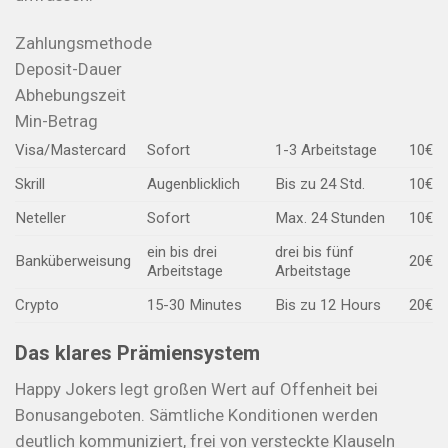
Zahlungsmethode
Deposit-Dauer
Abhebungszeit
Min-Betrag
Visa/Mastercard
Sofort
1-3 Arbeitstage
10€
Skrill
Augenblicklich
Bis zu 24 Std.
10€
Neteller
Sofort
Max. 24 Stunden
10€
ein bis drei
drei bis fünf
Banküberweisung
20€
Arbeitstage
Arbeitstage
Crypto
15-30 Minutes
Bis zu 12 Hours
20€
Das klares Prämiensystem
Happy Jokers legt großen Wert auf Offenheit bei
Bonusangeboten. Sämtliche Konditionen werden
deutlich kommuniziert, frei von versteckte Klauseln