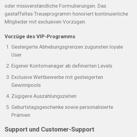
oder missverständliche Formulierungen. Das
gestaffeltes Treueprogramm honoriert kontinuierliche
Mitglieder mit exclusiven Vorzügen.
Vorzüge des VIP-Programms
Gesteigerte Abhebungsgrenzen zugunsten loyale
User
Eigener Kontomanager ab definierten Levels
Exclusive Wettbewerbe mit gesteigerten
Gewinnpools
Zügigere Auszahlungszeiten
Geburtstagsgeschenke sowie personalisierte
Prämien
Support und Customer-Support