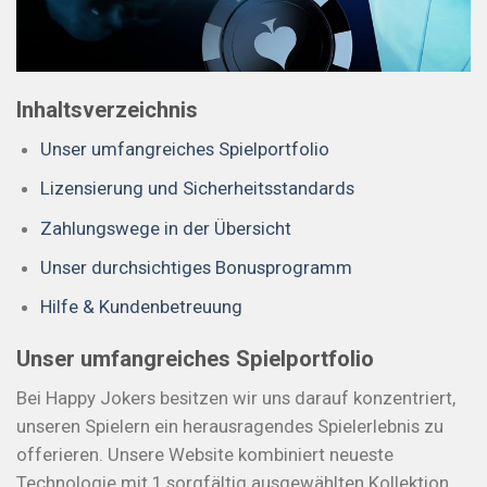
Inhaltsverzeichnis
Unser umfangreiches Spielportfolio
Lizensierung und Sicherheitsstandards
Zahlungswege in der Übersicht
Unser durchsichtiges Bonusprogramm
Hilfe & Kundenbetreuung
Unser umfangreiches Spielportfolio
Bei Happy Jokers besitzen wir uns darauf konzentriert,
unseren Spielern ein herausragendes Spielerlebnis zu
offerieren. Unsere Website kombiniert neueste
Technologie mit 1 sorgfältig ausgewählten Kollektion