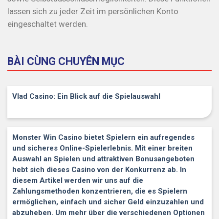
lassen sich zu jeder Zeit im persönlichen Konto
eingeschaltet werden.
BÀI CÙNG CHUYÊN MỤC
Vlad Casino: Ein Blick auf die Spielauswahl
Monster Win Casino bietet Spielern ein aufregendes
und sicheres Online-Spielerlebnis. Mit einer breiten
Auswahl an Spielen und attraktiven Bonusangeboten
hebt sich dieses Casino von der Konkurrenz ab. In
diesem Artikel werden wir uns auf die
Zahlungsmethoden konzentrieren, die es Spielern
ermöglichen, einfach und sicher Geld einzuzahlen und
abzuheben. Um mehr über die verschiedenen Optionen