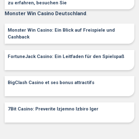
zu erfahren, besuchen Sie
Monster Win Casino Deutschland
.
Monster Win Casino: Ein Blick auf Freispiele und
Cashback
FortuneJack Casino: Ein Leitfaden für den Spielspaß
BigClash Casino et ses bonus attractifs
7Bit Casino: Preverite Izjemno Izbiro Iger