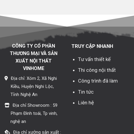
CÔNG TY CỔ PHẦN
TRUY CẬP NHANH
THƯƠNG MẠI VÀ SẢN
Tư vấn thiết kế
XUẤT NỘI THẤT
VINHOME
Thi công nội thất
Địa chỉ: Xóm 2, Xã Nghi
Công trình đã làm
Kiều, Huyện Nghi Lộc,
Tin tức
Tỉnh Nghệ An
Liên hệ
Địa chỉ Showroom : 59
Phạm Đình toái, Tp vinh,
nghệ an
Địa chỉ xưởng sản xuất :