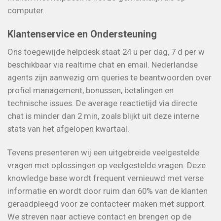
computer.
Klantenservice en Ondersteuning
Ons toegewijde helpdesk staat 24 u per dag, 7 d per w
beschikbaar via realtime chat en email. Nederlandse
agents zijn aanwezig om queries te beantwoorden over
profiel management, bonussen, betalingen en
technische issues. De average reactietijd via directe
chat is minder dan 2 min, zoals blijkt uit deze interne
stats van het afgelopen kwartaal.
Tevens presenteren wij een uitgebreide veelgestelde
vragen met oplossingen op veelgestelde vragen. Deze
knowledge base wordt frequent vernieuwd met verse
informatie en wordt door ruim dan 60% van de klanten
geraadpleegd voor ze contacteer maken met support.
We streven naar actieve contact en brengen op de