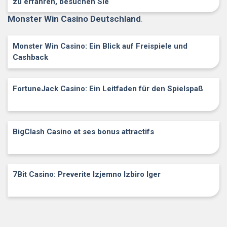
zu erfahren, besuchen Sie
Monster Win Casino Deutschland
.
Monster Win Casino: Ein Blick auf Freispiele und
Cashback
FortuneJack Casino: Ein Leitfaden für den Spielspaß
BigClash Casino et ses bonus attractifs
7Bit Casino: Preverite Izjemno Izbiro Iger