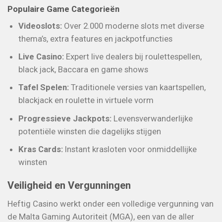
Populaire Game Categorieën
Videoslots:
Over 2.000 moderne slots met diverse
thema’s, extra features en jackpotfuncties
Live Casino:
Expert live dealers bij roulettespellen,
black jack, Baccara en game shows
Tafel Spelen:
Traditionele versies van kaartspellen,
blackjack en roulette in virtuele vorm
Progressieve Jackpots:
Levensverwanderlijke
potentiële winsten die dagelijks stijgen
Kras Cards:
Instant krasloten voor onmiddellijke
winsten
Veiligheid en Vergunningen
Heftig Casino werkt onder een volledige vergunning van
de Malta Gaming Autoriteit (MGA), een van de aller