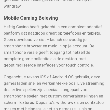
withdraw.
Mobile Gaming Beleving
Heftig Casino heeft gekocht in een compleet adaptief
platform dat naadloos draait op telefoons en tablets.
Geen download vereist – launch eenvoudig je
smartphone browser en meld in op je account. De
smartphone versie geeft toegang tot hetzelfde
complete game collectie als de desktop, met
geoptimaliseerde interfaces voor touch controle.
Ongeacht je tevens iOS of Android OS gebruikt, deze
games laden snel en werken vlekkeloos. Live streaming
dealer live spellen zijn speciaal aangepast voor
smartphone spelen met custom camerainstellingen en
scherm features. Deposito’s, withdrawals en contacteer
maken met helpdesk is net zo gemakkelijk als op