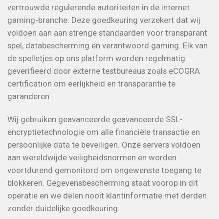
vertrouwde regulerende autoriteiten in de internet
gaming-branche. Deze goedkeuring verzekert dat wij
voldoen aan aan strenge standaarden voor transparant
spel, databescherming en verantwoord gaming. Elk van
de spelletjes op ons platform worden regelmatig
geverifieerd door externe testbureaus zoals eCOGRA
certification om eerlijkheid en transparantie te
garanderen.
Wij gebruiken geavanceerde geavanceerde SSL-
encryptietechnologie om alle financiële transactie en
persoonlijke data te beveiligen. Onze servers voldoen
aan wereldwijde veiligheidsnormen en worden
voortdurend gemonitord om ongewenste toegang te
blokkeren. Gegevensbescherming staat voorop in dit
operatie en we delen nooit klantinformatie met derden
zonder duidelijke goedkeuring.