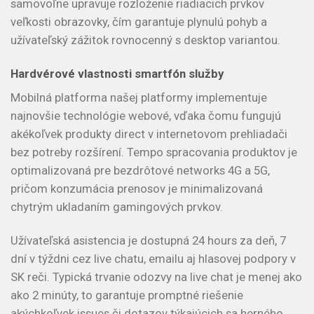
samovoľne upravuje rozloženie riadiacich prvkov
veľkosti obrazovky, čím garantuje plynulú pohyb a
užívateľský zážitok rovnocenný s desktop variantou.
Hardvérové vlastnosti smartfón služby
Mobilná platforma našej platformy implementuje
najnovšie technológie webové, vďaka čomu fungujú
akékoľvek produkty direct v internetovom prehliadači
bez potreby rozšírení. Tempo spracovania produktov je
optimalizovaná pre bezdrôtové networks 4G a 5G,
pričom konzumácia prenosov je minimalizovaná
chytrým ukladaním gamingových prvkov.
Užívateľská asistencia je dostupná 24 hours za deň, 7
dní v týždni cez live chatu, emailu aj hlasovej podpory v
SK reči. Typická trvanie odozvy na live chat je menej ako
ako 2 minúty, to garantuje promptné riešenie
akýchkoľvek issues či dotazov týkajúcich sa herného