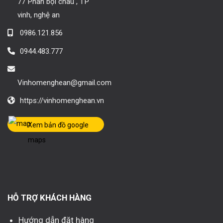
77 Phan bội châu , TP
vinh, nghệ an
0986.121.856
0944.483.777
Vinhomenghean@gmail.com
https://vinhomenghean.vn
Xem bản đồ google
maps
HỖ TRỢ KHÁCH HÀNG
Hướng dẫn đặt hàng