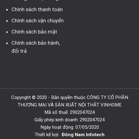
Chính sách thanh toán
Chính sách vận chuyển
Chính sách bảo mật
Chính sách bảo hành,
đổi trả
Copyright © 2020 - Bản quyền thuộc CÔNG TY CỔ PHẦN
THƯƠNG MẠI VÀ SẢN XUẤT NỘI THẤT VINHOME
Mã số thuế: 2902047024
Giấy phép kinh doanh: 2902047024
Ngày hoạt động: 07/05/2020
Thiết kế bợi :
Đông Nam Infotech