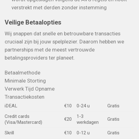
verstrekt met derden zonder instemming
Veilige Betaalopties
Wij snappen dat snelle en betrouwbare transacties
cruciaal zijn bij jouw spelplezier. Daarom hebben we
partnerships met de meest vertrouwde
betalingsproviders ter planeet.
Betaalmethode
Minimale Storting
Verwerk Tijd Opname
Transactiekosten
iDEAL
€10
0-24 u
Gratis
Credit cards
1-3
€20
Gratis
(Visa/Mastercard)
werkdagen
Skrill
€10
0-12 u
Gratis