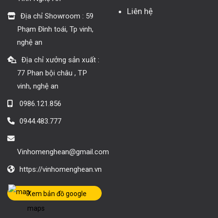
Liên hệ
Địa chỉ Showroom : 59
Phạm Đình toái, Tp vinh,
nghệ an
Địa chỉ xưởng sản xuất :
77 Phan bội châu , TP
vinh, nghệ an
0986.121.856
0944.483.777
Vinhomenghean@gmail.com
https://vinhomenghean.vn
Xem bản đồ google
maps