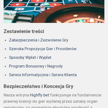
Zestawienie treści
Zabezpieczenia i Zezwolenie Gry
Szeroka Propozycja Gier i Providerów
Sposoby Wpłat i Wypłat
Program Bonusowy i Nagrody
Serwis Informatyczne i Serwis Klienta
Bezpieczeństwo i Koncesja Gry
Nasza witryna
Highfly bet
funkcjonuje na fundamencie
prawnej licencji do gier wydanej przez uznany organ
regulacyjny, co gwarantuje absolutną zgodność z