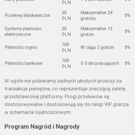
PLN
30
Maksymalnie 24
Przelewy błyskawiczne
0%
PLN
godziny
Systemy płatności
20
Maksymalnie 12
0%
elektroniczne
PLN
godzin
100
Płatności crypto
W ciągu 2 godzin
0%
PLN
100
Płatności bankowe
3-5 dni pracujących
0%
PLN
W ogóle nie pobieramy żadnych ukrytych prowizji za
transakcje pieniężne, co reprezentuje znaczącą zaletę
przedstawionej platformy. Progi przelewów są
dostosowywalne i dostosowują się do rangi VIP gracza
w schemacie lojalnościowym.
Program Nagród i Nagrody