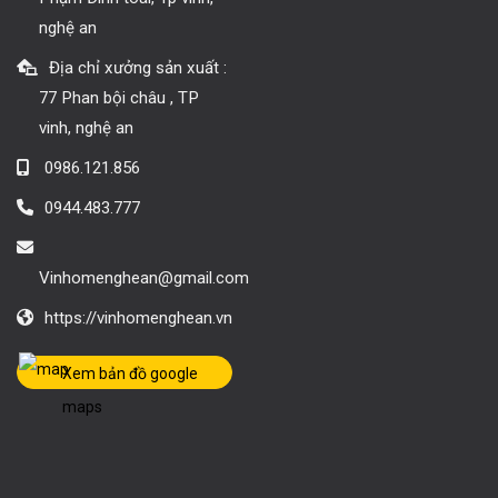
nghệ an
Địa chỉ xưởng sản xuất :
77 Phan bội châu , TP
vinh, nghệ an
0986.121.856
0944.483.777
Vinhomenghean@gmail.com
https://vinhomenghean.vn
Xem bản đồ google
maps