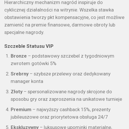
Hierarchiczny mechanizm nagród inspiruje do
cyklicznej działalności na witrynie. Wszelka stawka
obstawienia tworzy pkt kompensacyjne, co jest możliwe
zamienić na premie finansowe, darmowe obroty lub
specjalne nagrody.
Szczeble Statusu VIP
Bronze
– podstawowy szczebel z tygodniowym
zwrotem gotówki 5%
Srebrny
– szybsze przelewy oraz dedykowany
manager konta
Złoty
– spersonalizowane nagrody skrojone do
sposobu gry oraz zaproszenia na unikatowe turnieje
Premium
– najwyższy cashback 15%, prezenty
jubileuszowe oraz priorytetowa obsługa 24/7
Ekskluzywny
– luksusowe upominki materialne,