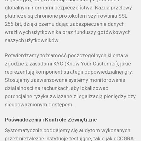
globalnymi normami bezpieczeństwa. Każda przelewy
płatnicze są chronione protokołem szyfrowania SSL
256-bit, dzięki czemu dając zabezpieczenie danych
wrażliwych użytkownika oraz funduszy gotówkowych
naszych użytkowników.
Potwierdzamy tożsamość poszczególnych klienta w
zgodzie z zasadami KYC (Know Your Customer), jakie
reprezentują komponent strategii odpowiedzialnej gry.
Stosujemy zaawansowane systemy monitorowania
działalności na rachunkach, aby lokalizować
potencjalne ryzyka związane z legalizacją pieniędzy czy
nieupoważnionym dostępem.
Poświadczenia i Kontrole Zewnętrzne
Systematycznie poddajemy się audytom wykonanych
przez niezależne instytucje testujące, takie jak eCOGRA