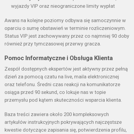
wyjazdy VIP oraz nieograniczone limity wypłat
Awans na kolejne poziomy odbywa się samoczynnie w
oparciu o sumę obstawień w terminie rozliczeniowym.
Status VIP jest zachowywany przez co najmniej 90 doby
również przy tymczasowej przerwy gracza.
Pomoc Informatyczne i Obsługa Klienta
Zespół dostępnych ekspertów jest aktywny przez pełną
dzień za pomocą czatu na live, maila elektronicznej
oraz telefonu. Średni czas reakcji na komunikatorze
osiąga przed 90 sekund, co lokuje nas w topie
przemysłu pod kątem skuteczności wsparcia klienta.
Baza treści zawiera około 200 kompleksowych
artykułów instrukcyjnych pokrywających najczęstsze
kwestie dotyczące zapisania się, potwierdzenia profilu,