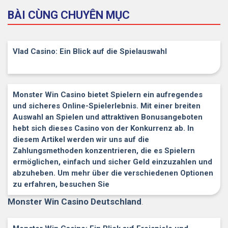
BÀI CÙNG CHUYÊN MỤC
Vlad Casino: Ein Blick auf die Spielauswahl
Monster Win Casino bietet Spielern ein aufregendes
und sicheres Online-Spielerlebnis. Mit einer breiten
Auswahl an Spielen und attraktiven Bonusangeboten
hebt sich dieses Casino von der Konkurrenz ab. In
diesem Artikel werden wir uns auf die
Zahlungsmethoden konzentrieren, die es Spielern
ermöglichen, einfach und sicher Geld einzuzahlen und
abzuheben. Um mehr über die verschiedenen Optionen
zu erfahren, besuchen Sie
Monster Win Casino Deutschland
.