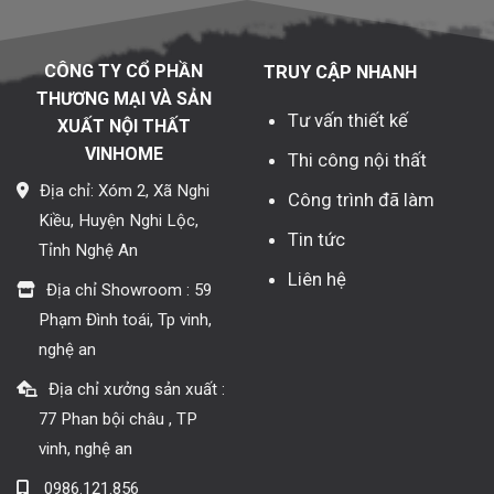
CÔNG TY CỔ PHẦN
TRUY CẬP NHANH
THƯƠNG MẠI VÀ SẢN
Tư vấn thiết kế
XUẤT NỘI THẤT
VINHOME
Thi công nội thất
Địa chỉ: Xóm 2, Xã Nghi
Công trình đã làm
Kiều, Huyện Nghi Lộc,
Tin tức
Tỉnh Nghệ An
Liên hệ
Địa chỉ Showroom : 59
Phạm Đình toái, Tp vinh,
nghệ an
Địa chỉ xưởng sản xuất :
77 Phan bội châu , TP
vinh, nghệ an
0986.121.856