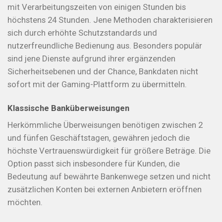
mit Verarbeitungszeiten von einigen Stunden bis
höchstens 24 Stunden. Jene Methoden charakterisieren
sich durch erhöhte Schutzstandards und
nutzerfreundliche Bedienung aus. Besonders populär
sind jene Dienste aufgrund ihrer ergänzenden
Sicherheitsebenen und der Chance, Bankdaten nicht
sofort mit der Gaming-Plattform zu übermitteln.
Klassische Banküberweisungen
Herkömmliche Überweisungen benötigen zwischen 2
und fünfen Geschäftstagen, gewähren jedoch die
höchste Vertrauenswürdigkeit für größere Beträge. Die
Option passt sich insbesondere für Kunden, die
Bedeutung auf bewährte Bankenwege setzen und nicht
zusätzlichen Konten bei externen Anbietern eröffnen
möchten.