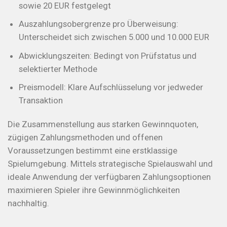
sowie 20 EUR festgelegt
Auszahlungsobergrenze pro Überweisung:
Unterscheidet sich zwischen 5.000 und 10.000 EUR
Abwicklungszeiten: Bedingt von Prüfstatus und
selektierter Methode
Preismodell: Klare Aufschlüsselung vor jedweder
Transaktion
Die Zusammenstellung aus starken Gewinnquoten,
zügigen Zahlungsmethoden und offenen
Voraussetzungen bestimmt eine erstklassige
Spielumgebung. Mittels strategische Spielauswahl und
ideale Anwendung der verfügbaren Zahlungsoptionen
maximieren Spieler ihre Gewinnmöglichkeiten
nachhaltig.