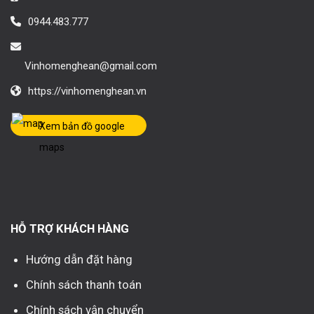
0944.483.777
Vinhomenghean@gmail.com
https://vinhomenghean.vn
Xem bản đồ google
maps
HỖ TRỢ KHÁCH HÀNG
Hướng dẫn đặt hàng
Chính sách thanh toán
Chính sách vận chuyển