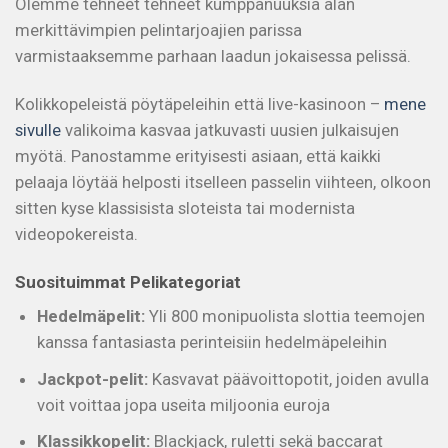
Olemme tehneet tehneet kumppanuuksia alan
merkittävimpien pelintarjoajien parissa
varmistaaksemme parhaan laadun jokaisessa pelissä.
Kolikkopeleistä pöytäpeleihin että live-kasinoon –
mene
sivulle
valikoima kasvaa jatkuvasti uusien julkaisujen
myötä. Panostamme erityisesti asiaan, että kaikki
pelaaja löytää helposti itselleen passelin viihteen, olkoon
sitten kyse klassisista sloteista tai modernista
videopokereista.
Suosituimmat Pelikategoriat
Hedelmäpelit:
Yli 800 monipuolista slottia teemojen
kanssa fantasiasta perinteisiin hedelmäpeleihin
Jackpot-pelit:
Kasvavat päävoittopotit, joiden avulla
voit voittaa jopa useita miljoonia euroja
Klassikkopelit:
Blackjack, ruletti sekä baccarat