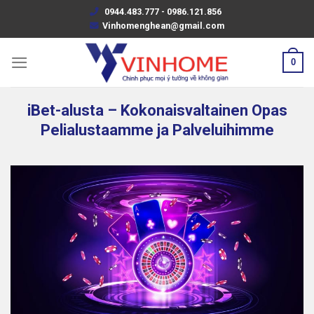
Skip
0944.483.777 - 0986.121.856
to
Vinhomenghean@gmail.com
content
0
iBet-alusta – Kokonaisvaltainen Opas
Pelialustaamme ja Palveluihimme