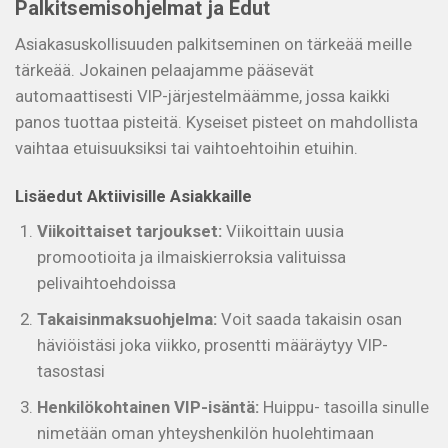
Palkitsemisohjelmat ja Edut
Asiakasuskollisuuden palkitseminen on tärkeää meille
tärkeää. Jokainen pelaajamme pääsevät
automaattisesti VIP-järjestelmäämme, jossa kaikki
panos tuottaa pisteitä. Kyseiset pisteet on mahdollista
vaihtaa etuisuuksiksi tai vaihtoehtoihin etuihin.
Lisäedut Aktiivisille Asiakkaille
Viikoittaiset tarjoukset:
Viikoittain uusia
promootioita ja ilmaiskierroksia valituissa
pelivaihtoehdoissa
Takaisinmaksuohjelma:
Voit saada takaisin osan
häviöistäsi joka viikko, prosentti määräytyy VIP-
tasostasi
Henkilökohtainen VIP-isäntä:
Huippu- tasoilla sinulle
nimetään oman yhteyshenkilön huolehtimaan