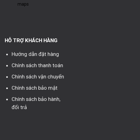
maps
HỖ TRỢ KHÁCH HÀNG
Hướng dẫn đặt hàng
Chính sách thanh toán
Chính sách vận chuyển
Chính sách bảo mật
Chính sách bảo hành,
đổi trả