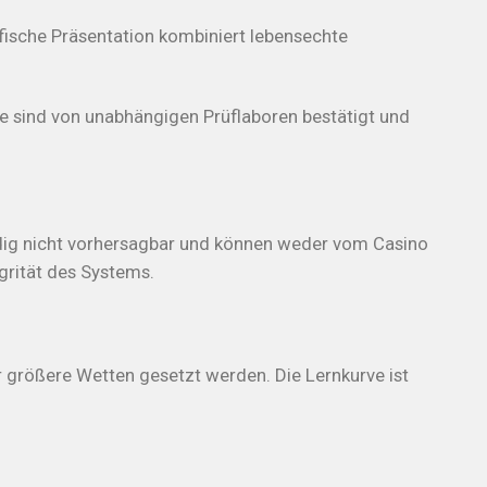
fische Präsentation kombiniert lebensechte
e sind von unabhängigen Prüflaboren bestätigt und
ändig nicht vorhersagbar und können weder vom Casino
grität des Systems.
or größere Wetten gesetzt werden. Die Lernkurve ist