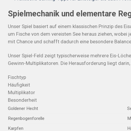
Spielmechanik und elementare Reg
Unser Spiel basiert auf einem klassischen Prinzip des Ei
um Fische von dem vereisten See heraus ziehen, wobei j
mit Chance und schafft dadurch eine besondere Balance
Unser Spiel-Feld zeigt typischerweise mehrere Eis-Löche
Gewinn-Multiplikatoren. Die Herausforderung liegt darin,
Fischtyp
Häufigkeit
Multiplikator
Besonderheit
Goldener Hecht
S
Regenbogenforelle
M
Karpfen
H