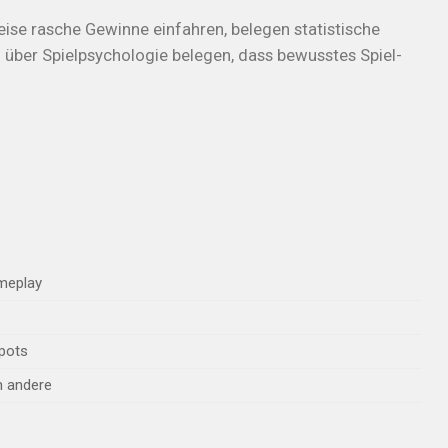
ise rasche Gewinne einfahren, belegen statistische
n über Spielpsychologie belegen, dass bewusstes Spiel-
ameplay
pots
 andere