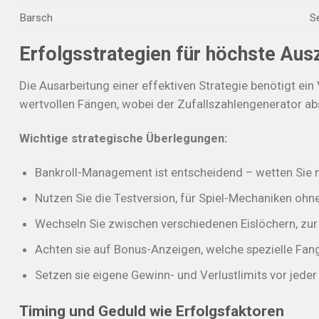
Barsch
S
Erfolgsstrategien für höchste Aus
Die Ausarbeitung einer effektiven Strategie benötigt ei
wertvollen Fängen, wobei der Zufallszahlengenerator abs
Wichtige strategische Überlegungen:
Bankroll-Management ist entscheidend – wetten Sie n
Nutzen Sie die Testversion, für Spiel-Mechaniken ohn
Wechseln Sie zwischen verschiedenen Eislöchern, zu
Achten sie auf Bonus-Anzeigen, welche spezielle Fang
Setzen sie eigene Gewinn- und Verlustlimits vor jeder
Timing und Geduld wie Erfolgsfaktoren