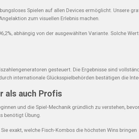
bungsloses Spielen auf allen Devices ermöglicht. Unsere gra
Angelaktion zum visuellen Erlebnis machen.
96,2%, abhängig von der ausgewählten Variante. Solche Wert
.
llszahlengeneratoren gesteuert. Die Ergebnisse sind vollst
durch internationale Glücksspielbehörden bestätigen die Inte
r als auch Profis
beginnen und die Spiel-Mechanik gründlich zu verstehen, bev
cs benötigt Übung.
Sie exakt, welche Fisch-Kombos die höchsten Wins bringen