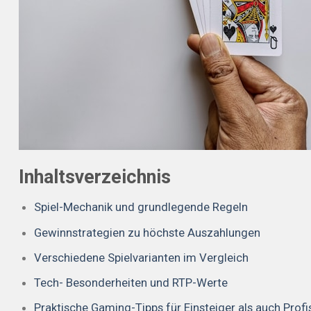
Inhaltsverzeichnis
Spiel-Mechanik und grundlegende Regeln
Gewinnstrategien zu höchste Auszahlungen
Verschiedene Spielvarianten im Vergleich
Tech- Besonderheiten und RTP-Werte
Praktische Gaming-Tipps für Einsteiger als auch Profi