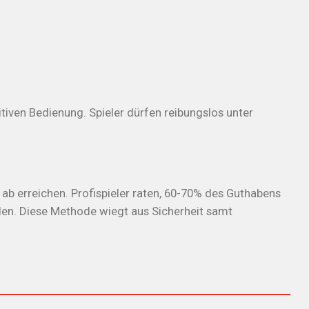
itiven Bedienung. Spieler dürfen reibungslos unter
 ab erreichen. Profispieler raten, 60-70% des Guthabens
den. Diese Methode wiegt aus Sicherheit samt