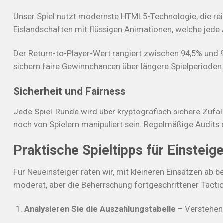
Unser Spiel nutzt modernste HTML5-Technologie, die rei
Eislandschaften mit flüssigen Animationen, welche jede 
Der Return-to-Player-Wert rangiert zwischen 94,5% und 
sichern faire Gewinnchancen über längere Spielperioden
Sicherheit und Fairness
Jede Spiel-Runde wird über kryptografisch sichere Zufa
noch von Spielern manipuliert sein. Regelmäßige Audits 
Praktische Spieltipps für Einsteige
Für Neueinsteiger raten wir, mit kleineren Einsätzen ab 
moderat, aber die Beherrschung fortgeschrittener Tacti
Analysieren Sie die Auszahlungstabelle
– Verstehen 