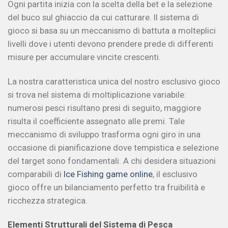
Ogni partita inizia con la scelta della bet e la selezione
del buco sul ghiaccio da cui catturare. Il sistema di
gioco si basa su un meccanismo di battuta a molteplici
livelli dove i utenti devono prendere prede di differenti
misure per accumulare vincite crescenti.
La nostra caratteristica unica del nostro esclusivo gioco
si trova nel sistema di moltiplicazione variabile:
numerosi pesci risultano presi di seguito, maggiore
risulta il coefficiente assegnato alle premi. Tale
meccanismo di sviluppo trasforma ogni giro in una
occasione di pianificazione dove tempistica e selezione
del target sono fondamentali. A chi desidera situazioni
comparabili di
Ice Fishing game online
, il esclusivo
gioco offre un bilanciamento perfetto tra fruibilità e
ricchezza strategica.
Elementi Strutturali del Sistema di Pesca