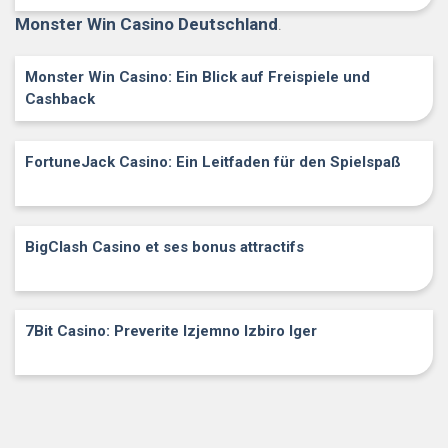
Monster Win Casino Deutschland
.
Monster Win Casino: Ein Blick auf Freispiele und
Cashback
FortuneJack Casino: Ein Leitfaden für den Spielspaß
BigClash Casino et ses bonus attractifs
7Bit Casino: Preverite Izjemno Izbiro Iger