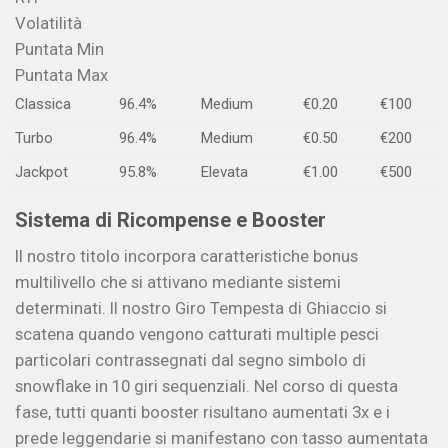
Volatilità
Puntata Min
Puntata Max
Classica
96.4%
Medium
€0.20
€100
Turbo
96.4%
Medium
€0.50
€200
Jackpot
95.8%
Elevata
€1.00
€500
Sistema di Ricompense e Booster
Il nostro titolo incorpora caratteristiche bonus
multilivello che si attivano mediante sistemi
determinati. Il nostro Giro Tempesta di Ghiaccio si
scatena quando vengono catturati multiple pesci
particolari contrassegnati dal segno simbolo di
snowflake in 10 giri sequenziali. Nel corso di questa
fase, tutti quanti booster risultano aumentati 3x e i
prede leggendarie si manifestano con tasso aumentata