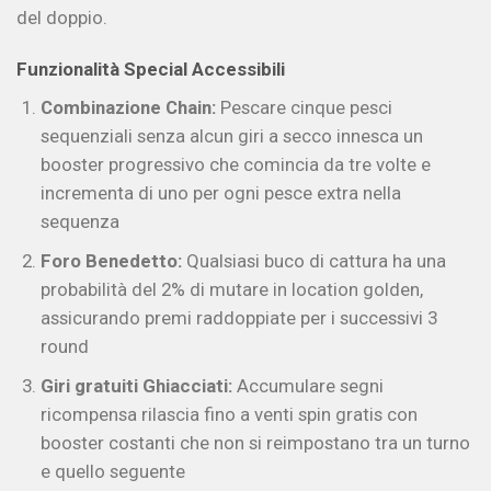
del doppio.
Funzionalità Special Accessibili
Combinazione Chain:
Pescare cinque pesci
sequenziali senza alcun giri a secco innesca un
booster progressivo che comincia da tre volte e
incrementa di uno per ogni pesce extra nella
sequenza
Foro Benedetto:
Qualsiasi buco di cattura ha una
probabilità del 2% di mutare in location golden,
assicurando premi raddoppiate per i successivi 3
round
Giri gratuiti Ghiacciati:
Accumulare segni
ricompensa rilascia fino a venti spin gratis con
booster costanti che non si reimpostano tra un turno
e quello seguente