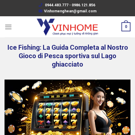
Skip
0944.483.777 - 0986.121.856
to
Vinhomenghean@gmail.com
content
0
Ice Fishing: La Guida Completa al Nostro
Gioco di Pesca sportiva sul Lago
ghiacciato