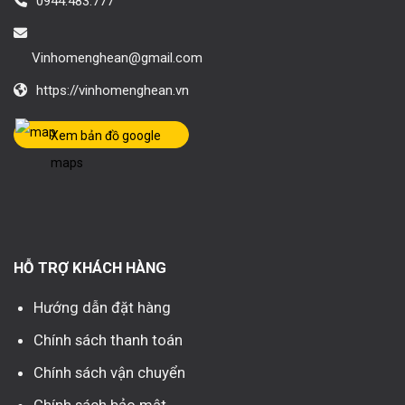
0944.483.777
Vinhomenghean@gmail.com
https://vinhomenghean.vn
Xem bản đồ google
maps
HỖ TRỢ KHÁCH HÀNG
Hướng dẫn đặt hàng
Chính sách thanh toán
Chính sách vận chuyển