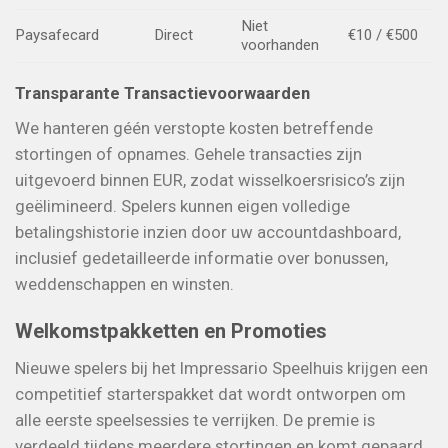
Niet
Paysafecard
Direct
€10 / €500
voorhanden
Transparante Transactievoorwaarden
We hanteren géén verstopte kosten betreffende
stortingen of opnames. Gehele transacties zijn
uitgevoerd binnen EUR, zodat wisselkoersrisico’s zijn
geëlimineerd. Spelers kunnen eigen volledige
betalingshistorie inzien door uw accountdashboard,
inclusief gedetailleerde informatie over bonussen,
weddenschappen en winsten.
Welkomstpakketten en Promoties
Nieuwe spelers bij het Impressario Speelhuis krijgen een
competitief starterspakket dat wordt ontworpen om
alle eerste speelsessies te verrijken. De premie is
verdeeld tijdens meerdere stortingen en komt gepaard