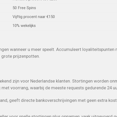
50 Free Spins
Vijftig procent naar €150
10% wekelijks
ngen wanneer u meer speelt. Accumuleert loyaliteitspunten m
 grote prijzenpotten.
end zijn voor Nederlandse klanten. Stortingen worden onmid
 met voorrang, waarbij de meeste requests gedurende 24 uu
land, geeft directe bankoverschrijvingen met geen extra ko
eteller voor snelle stortingen plus opnamen, vaak uitgevoerd 