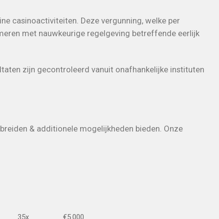
ine casinoactiviteiten. Deze vergunning, welke per
rmeren met nauwkeurige regelgeving betreffende eerlijk
aten zijn gecontroleerd vanuit onafhankelijke instituten
itbreiden & additionele mogelijkheden bieden. Onze
35x
€5.000