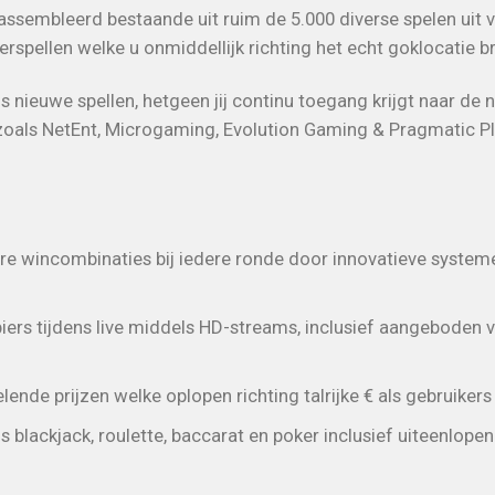
embleerd bestaande uit ruim de 5.000 diverse spelen uit v
lerspellen welke u onmiddellijk richting het echt goklocatie b
nieuwe spellen, hetgeen jij continu toegang krijgt naar de n
als NetEnt, Microgaming, Evolution Gaming & Pragmatic Pla
e wincombinaties bij iedere ronde door innovatieve systeme
rs tijdens live middels HD-streams, inclusief aangeboden va
nde prijzen welke oplopen richting talrijke € als gebruikers
ls blackjack, roulette, baccarat en poker inclusief uiteenlop