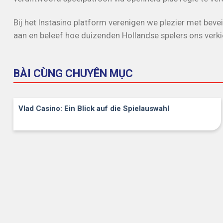
Bij het Instasino platform verenigen we plezier met beve
aan en beleef hoe duizenden Hollandse spelers ons verki
BÀI CÙNG CHUYÊN MỤC
Vlad Casino: Ein Blick auf die Spielauswahl