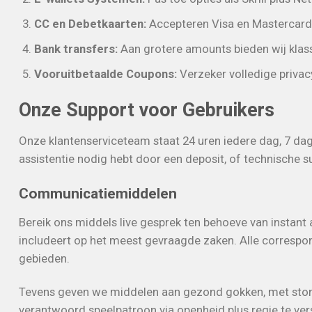
CC en Debetkaarten:
Accepteren Visa en Mastercard
Bank transfers:
Aan grotere amounts bieden wij klass
Vooruitbetaalde Coupons:
Verzeker volledige priva
Onze Support voor Gebruikers
Onze klantenserviceteam staat 24 uren iedere dag, 7 dage
assistentie nodig hebt door een deposit, of technische su
Communicatiemiddelen
Bereik ons middels live gesprek ten behoeve van instant 
includeert op het meest gevraagde zaken. Alle correspon
gebieden.
Tevens geven we middelen aan gezond gokken, met storti
verantwoord speelpatroon via openheid plus regie te ve