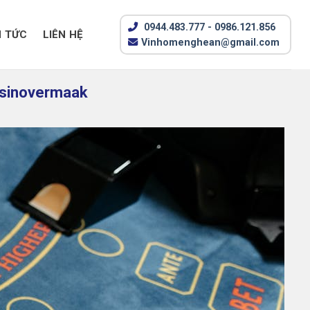
0944.483.777 - 0986.121.856
N TỨC
LIÊN HỆ
Vinhomenghean@gmail.com
Casinovermaak