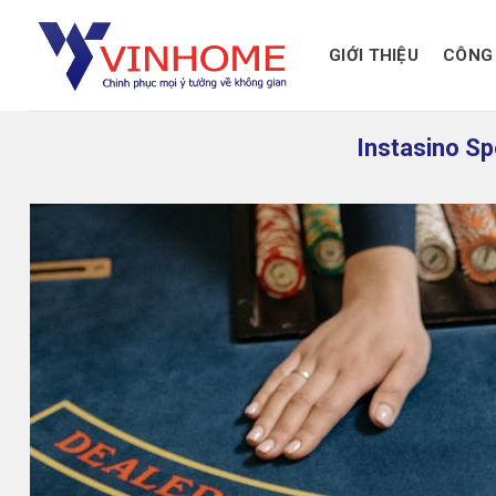
Skip
to
GIỚI THIỆU
CÔNG 
content
Instasino Sp