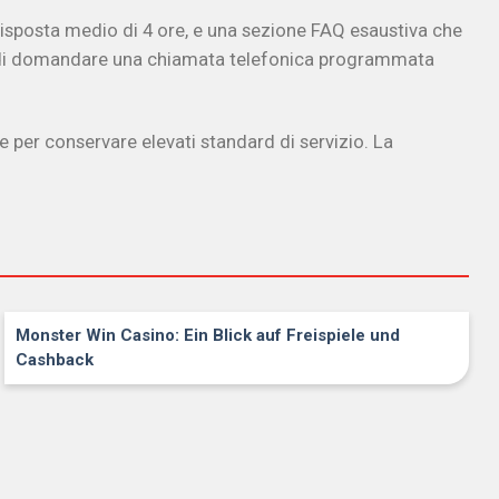
risposta medio di 4 ore, e una sezione FAQ esaustiva che
ità di domandare una chiamata telefonica programmata
per conservare elevati standard di servizio. La
Monster Win Casino: Ein Blick auf Freispiele und
Cashback