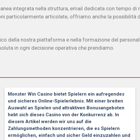
tanea integrata nella struttura, email dedicata con tempo di 
ioni particolarmente articolate, offriamo anche la possibil
 della nostra piattaforma e nella formazione del personale 
ssoluta in ogni decisione operativa che prendiamo.
Monster Win Casino bietet Spielern ein aufregendes
und sicheres Online-Spielerlebnis. Mit einer breiten
Auswahl an Spielen und attraktiven Bonusangeboten
hebt sich dieses Casino von der Konkurrenz ab. In
diesem Artikel werden wir uns auf die
Zahlungsmethoden konzentrieren, die es Spielern
ermöglichen, einfach und sicher Geld einzuzahlen und