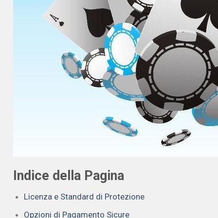
Indice della Pagina
Licenza e Standard di Protezione
Opzioni di Pagamento Sicure