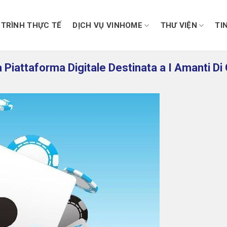
TRÌNH THỰC TẾ
DỊCH VỤ VINHOME
THƯ VIỆN
TI
a Piattaforma Digitale Destinata a I Amanti D