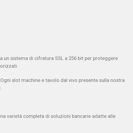
 un sistema di cifratura SSL a 256 bit per proteggere
orizzati.
Ogni slot machine e tavolo dal vivo presente sulla nostra
.
na varietà completa di soluzioni bancarie adatte alle