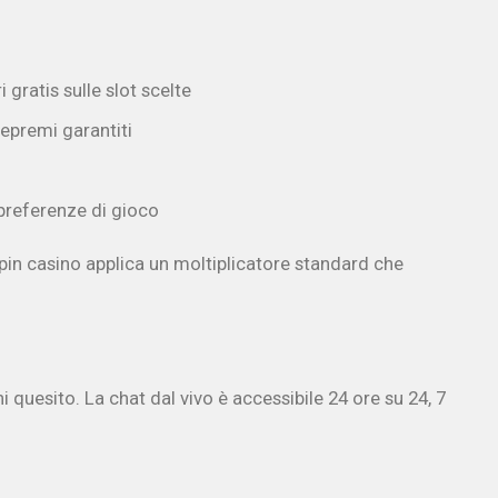
gratis sulle slot scelte
epremi garantiti
 preferenze di gioco
aSpin casino applica un moltiplicatore standard che
 quesito. La chat dal vivo è accessibile 24 ore su 24, 7