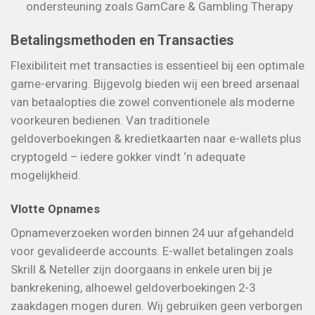
ondersteuning zoals GamCare & Gambling Therapy
Betalingsmethoden en Transacties
Flexibiliteit met transacties is essentieel bij een optimale
game-ervaring. Bijgevolg bieden wij een breed arsenaal
van betaalopties die zowel conventionele als moderne
voorkeuren bedienen. Van traditionele
geldoverboekingen & kredietkaarten naar e-wallets plus
cryptogeld – iedere gokker vindt ‘n adequate
mogelijkheid.
Vlotte Opnames
Opnameverzoeken worden binnen 24 uur afgehandeld
voor gevalideerde accounts. E-wallet betalingen zoals
Skrill & Neteller zijn doorgaans in enkele uren bij je
bankrekening, alhoewel geldoverboekingen 2-3
zaakdagen mogen duren. Wij gebruiken geen verborgen