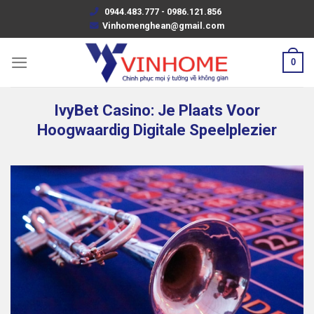
Skip
0944.483.777 - 0986.121.856
to
Vinhomenghean@gmail.com
content
0
IvyBet Casino: Je Plaats Voor
Hoogwaardig Digitale Speelplezier