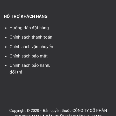
HỖ TRỢ KHÁCH HÀNG
Hướng dẫn đặt hàng
Chính sách thanh toán
Chính sách vận chuyển
Chính sách bảo mật
Chính sách bảo hành,
đổi trả
Copyright © 2020 - Bản quyền thuộc CÔNG TY CỔ PHẦN