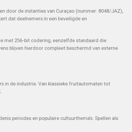
en door de instanties van Curaçao (nummer: 8048/JAZ),
kert dat deelnemers in een beveiligde en
ie met 256-bit codering, eenzelfde standaard die
gevens blijven hierdoor compleet beschermd van externe
 in de industrie. Van klassieke fruitautomaten tot
.
denis periodes en populaire cultuurthema’s. Spellen als