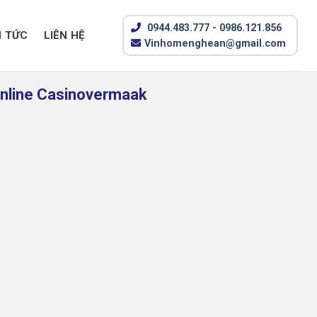
0944.483.777 - 0986.121.856
N TỨC
LIÊN HỆ
Vinhomenghean@gmail.com
Online Casinovermaak