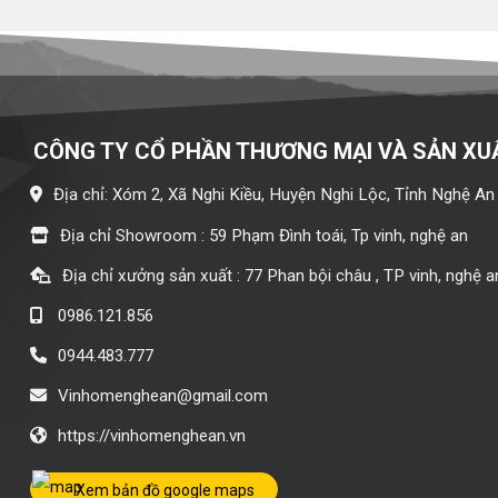
CÔNG TY CỔ PHẦN THƯƠNG MẠI VÀ SẢN XU
Địa chỉ: Xóm 2, Xã Nghi Kiều, Huyện Nghi Lộc, Tỉnh Nghệ An
Địa chỉ Showroom : 59 Phạm Đình toái, Tp vinh, nghệ an
Địa chỉ xưởng sản xuất : 77 Phan bội châu , TP vinh, nghệ a
0986.121.856
0944.483.777
Vinhomenghean@gmail.com
https://vinhomenghean.vn
Xem bản đồ google maps