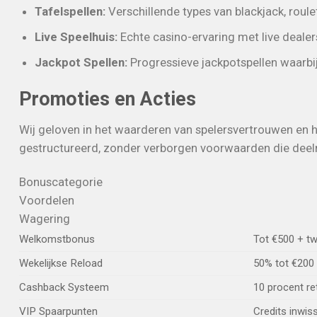
Tafelspellen:
Verschillende types van blackjack, roulet
Live Speelhuis:
Echte casino-ervaring met live deale
Jackpot Spellen:
Progressieve jackpotspellen waarbij
Promoties en Acties
Wij geloven in het waarderen van spelersvertrouwen en
gestructureerd, zonder verborgen voorwaarden die deel
Bonuscategorie
Voordelen
Wagering
Welkomstbonus
Tot €500 + t
Wekelijkse Reload
50% tot €200
Cashback Systeem
10 procent re
VIP Spaarpunten
Credits inwis