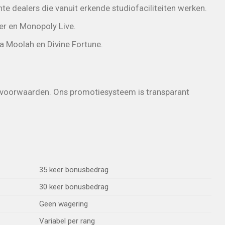
hte dealers die vanuit erkende studiofaciliteiten werken.
er en Monopoly Live.
ga Moolah en Divine Fortune.
usvoorwaarden. Ons promotiesysteem is transparant
35 keer bonusbedrag
30 keer bonusbedrag
Geen wagering
Variabel per rang