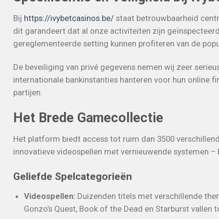
Bij
https://ivybetcasinos.be/
staat betrouwbaarheid centr
dit garandeert dat al onze activiteiten zijn geïnspectee
gereglementeerde setting kunnen profiteren van de pop
De beveiliging van privé gegevens nemen wij zeer serieu
internationale bankinstanties hanteren voor hun online f
partijen.
Het Brede Gamecollectie
Het platform biedt access tot ruim dan 3500 verschillen
innovatieve videospellen met vernieuwende systemen – bij
Geliefde Spelcategorieën
Videospellen:
Duizenden titels met verschillende them
Gonzo’s Quest, Book of the Dead en Starburst vallen 