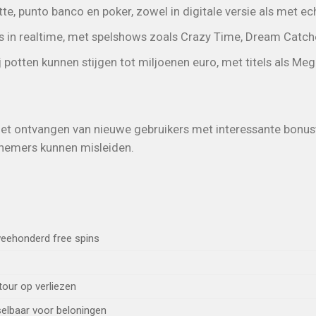
te, punto banco en poker, zowel in digitale versie als met ec
rs in realtime, met spelshows zoals Crazy Time, Dream Catch
 potten kunnen stijgen tot miljoenen euro, met titels als Me
 het ontvangen van nieuwe gebruikers met interessante bon
nemers kunnen misleiden.
weehonderd free spins
tour op verliezen
selbaar voor beloningen