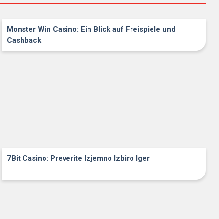
Monster Win Casino: Ein Blick auf Freispiele und
Cashback
7Bit Casino: Preverite Izjemno Izbiro Iger