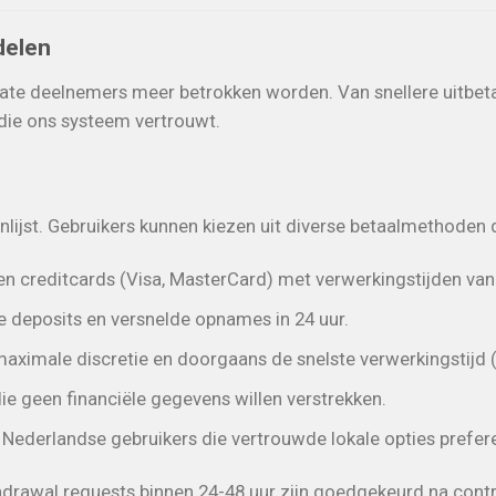
delen
te deelnemers meer betrokken worden. Van snellere uitbeta
die ons systeem vertrouwt.
enlijst. Gebruikers kunnen kiezen uit diverse betaalmethoden 
en creditcards (Visa, MasterCard) met verwerkingstijden v
te deposits en versnelde opnames in 24 uur.
maximale discretie en doorgaans de snelste verwerkingstijd (
e geen financiële gegevens willen verstrekken.
 Nederlandse gebruikers die vertrouwde lokale opties prefer
ithdrawal requests binnen 24-48 uur zijn goedgekeurd na cont