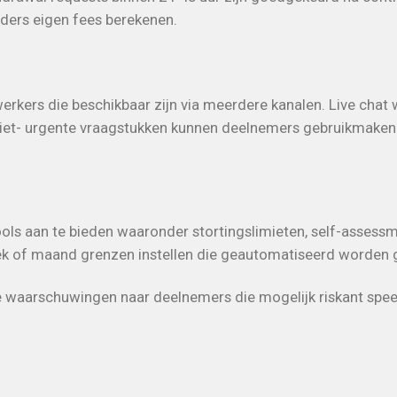
iders eigen fees berekenen.
rkers die beschikbaar zijn via meerdere kanalen. Live chat w
niet- urgente vraagstukken kunnen deelnemers gebruikmaken v
s aan te bieden waaronder stortingslimieten, self-assessmen
 week of maand grenzen instellen die geautomatiseerd worden
e waarschuwingen naar deelnemers die mogelijk riskant speel