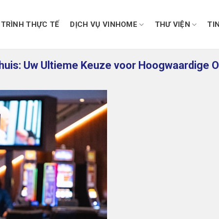
TRÌNH THỰC TẾ
DỊCH VỤ VINHOME
THƯ VIỆN
TI
huis: Uw Ultieme Keuze voor Hoogwaardige 