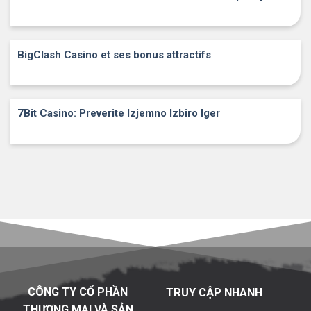
BigClash Casino et ses bonus attractifs
7Bit Casino: Preverite Izjemno Izbiro Iger
CÔNG TY CỔ PHẦN
TRUY CẬP NHANH
THƯƠNG MẠI VÀ SẢN