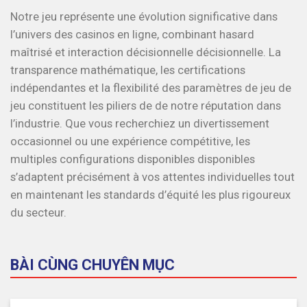
Notre jeu représente une évolution significative dans
l’univers des casinos en ligne, combinant hasard
maîtrisé et interaction décisionnelle décisionnelle. La
transparence mathématique, les certifications
indépendantes et la flexibilité des paramètres de jeu de
jeu constituent les piliers de de notre réputation dans
l’industrie. Que vous recherchiez un divertissement
occasionnel ou une expérience compétitive, les
multiples configurations disponibles disponibles
s’adaptent précisément à vos attentes individuelles tout
en maintenant les standards d’équité les plus rigoureux
du secteur.
BÀI CÙNG CHUYÊN MỤC