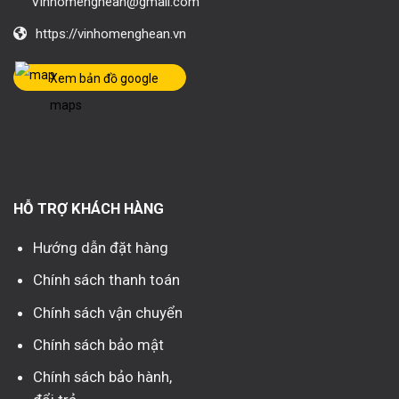
Vinhomenghean@gmail.com
https://vinhomenghean.vn
Xem bản đồ google
maps
HỖ TRỢ KHÁCH HÀNG
Hướng dẫn đặt hàng
Chính sách thanh toán
Chính sách vận chuyển
Chính sách bảo mật
Chính sách bảo hành,