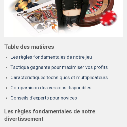
Table des matières
Les règles fondamentales de notre jeu
Tactique gagnante pour maximiser vos profits
Caractéristiques techniques et multiplicateurs
Comparaison des versions disponibles
Conseils d’experts pour novices
Les règles fondamentales de notre
divertissement