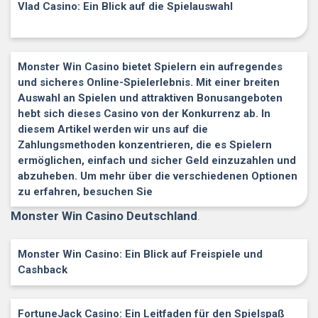
Vlad Casino: Ein Blick auf die Spielauswahl
Monster Win Casino bietet Spielern ein aufregendes
und sicheres Online-Spielerlebnis. Mit einer breiten
Auswahl an Spielen und attraktiven Bonusangeboten
hebt sich dieses Casino von der Konkurrenz ab. In
diesem Artikel werden wir uns auf die
Zahlungsmethoden konzentrieren, die es Spielern
ermöglichen, einfach und sicher Geld einzuzahlen und
abzuheben. Um mehr über die verschiedenen Optionen
zu erfahren, besuchen Sie
Monster Win Casino Deutschland
.
Monster Win Casino: Ein Blick auf Freispiele und
Cashback
FortuneJack Casino: Ein Leitfaden für den Spielspaß