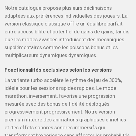
Notre catalogue propose plusieurs déclinaisons
adaptées aux préférences individuelles des joueurs. La
version classique classique offre un équilibre parfait
entre accessibilité et potentiel de gains de gains, tandis
que les modes avancés introduisent des mécaniques
supplémentaires comme les poissons bonus et les
multiplicateurs dynamiques dynamiques.
Fonctionnalités exclusives selon les versions
La variante turbo accélère le rythme de jeu de 300%,
idéale pour les sessions rapides rapides. Le mode
marathon, inversement, favorise une progression
mesurée avec des bonus de fidélité débloqués
progressivement progressivement. Notre version
premium intègre des animations graphiques enrichies
et des effets sonores sonores immersifs qui
transforment l’expérience sans affecter les probabilités