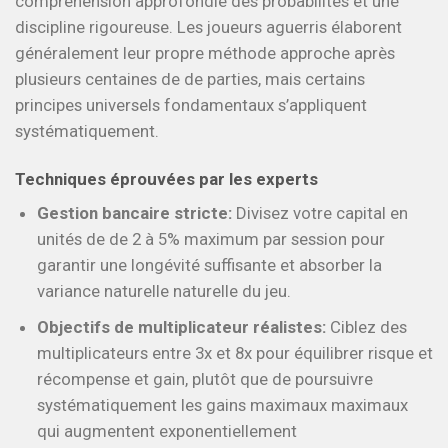
compréhension approfondie des probabilités et une
discipline rigoureuse. Les joueurs aguerris élaborent
généralement leur propre méthode approche après
plusieurs centaines de de parties, mais certains
principes universels fondamentaux s’appliquent
systématiquement.
Techniques éprouvées par les experts
Gestion bancaire stricte:
Divisez votre capital en
unités de de 2 à 5% maximum par session pour
garantir une longévité suffisante et absorber la
variance naturelle naturelle du jeu.
Objectifs de multiplicateur réalistes:
Ciblez des
multiplicateurs entre 3x et 8x pour équilibrer risque et
récompense et gain, plutôt que de poursuivre
systématiquement les gains maximaux maximaux
qui augmentent exponentiellement