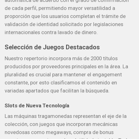
automática de acuerdo con el grado de confirmación
de cada perfil, permitiendo mayor versatilidad a
proporción que los usuarios completan el trámite de
validación de identidad solicitado por legislaciones
internacionales contra lavado de dinero.
Selección de Juegos Destacados
Nuestro repertorio incorpora más de 2000 títulos
producidos por proveedores principales en la área. La
pluralidad es crucial para mantener el engagement
constante, por esto clasificamos el contenido en
variadas apartados que facilitan la búsqueda.
Slots de Nueva Tecnología
Las máquinas tragamonedas representan el eje de la
colección, con juegos que incorporan mecánicas
novedosas como megaways, compra de bonus