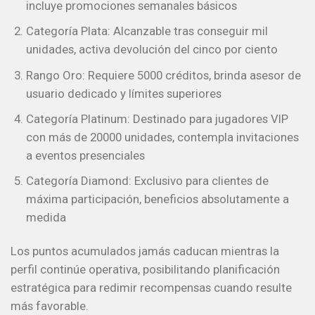
incluye promociones semanales básicos
Categoría Plata: Alcanzable tras conseguir mil
unidades, activa devolución del cinco por ciento
Rango Oro: Requiere 5000 créditos, brinda asesor de
usuario dedicado y límites superiores
Categoría Platinum: Destinado para jugadores VIP
con más de 20000 unidades, contempla invitaciones
a eventos presenciales
Categoría Diamond: Exclusivo para clientes de
máxima participación, beneficios absolutamente a
medida
Los puntos acumulados jamás caducan mientras la
perfil continúe operativa, posibilitando planificación
estratégica para redimir recompensas cuando resulte
más favorable.