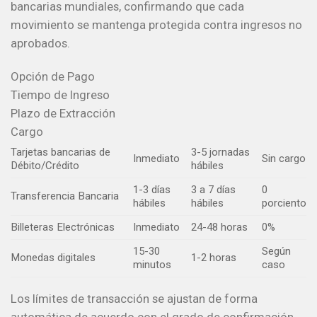
bancarias mundiales, confirmando que cada
movimiento se mantenga protegida contra ingresos no
aprobados.
Opción de Pago
Tiempo de Ingreso
Plazo de Extracción
Cargo
Tarjetas bancarias de
3-5 jornadas
Inmediato
Sin cargo
Débito/Crédito
hábiles
1-3 días
3 a 7 días
0
Transferencia Bancaria
hábiles
hábiles
porciento
Billeteras Electrónicas
Inmediato
24-48 horas
0%
15-30
Según
Monedas digitales
1-2 horas
minutos
caso
Los límites de transacción se ajustan de forma