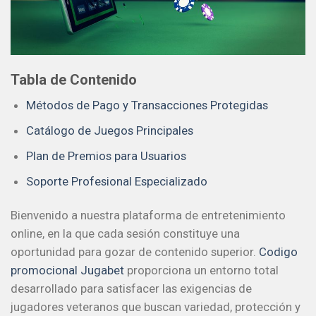
Tabla de Contenido
Métodos de Pago y Transacciones Protegidas
Catálogo de Juegos Principales
Plan de Premios para Usuarios
Soporte Profesional Especializado
Bienvenido a nuestra plataforma de entretenimiento
online, en la que cada sesión constituye una
oportunidad para gozar de contenido superior.
Codigo
promocional Jugabet
proporciona un entorno total
desarrollado para satisfacer las exigencias de
jugadores veteranos que buscan variedad, protección y