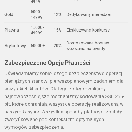
4999
5000-
Gold
12%
Dedykowany menedżer
14999
15000-
Platyna
15%
Ekskluzywne konkursy
49999
Dostosowane bonusy,
Brylantowy
50000+
20%
wezwania na eventy
Zabezpieczone Opcje Płatności
Uświadamiamy sobie, czego bezpieczeństwo operacji
pieniężnych stanowi pierwszoplanowym zadaniem dla
wszystkich klientów. Dlatego zintegrowaliśmy
najnowocześniejsze mechanizmy kodowania SSL 256-
bit, które ochraniają wszystkie operację realizowaną w
naszym kasynie. Wszystkie sposoby płatności zostały
zweryfikowane pod kontekstem optymalnych
wymogów zabezpieczenia.