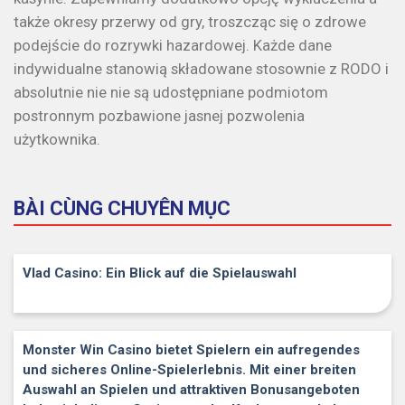
także okresy przerwy od gry, troszcząc się o zdrowe
podejście do rozrywki hazardowej. Każde dane
indywidualne stanowią składowane stosownie z RODO i
absolutnie nie nie są udostępniane podmiotom
postronnym pozbawione jasnej pozwolenia
użytkownika.
BÀI CÙNG CHUYÊN MỤC
Vlad Casino: Ein Blick auf die Spielauswahl
Monster Win Casino bietet Spielern ein aufregendes
und sicheres Online-Spielerlebnis. Mit einer breiten
Auswahl an Spielen und attraktiven Bonusangeboten