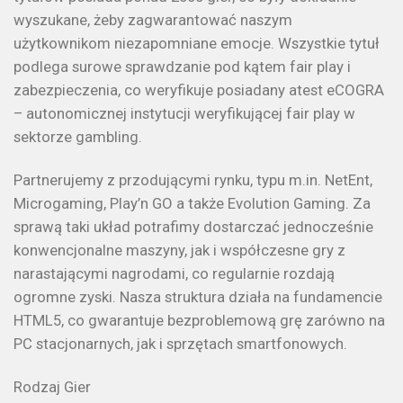
wyszukane, żeby zagwarantować naszym
użytkownikom niezapomniane emocje. Wszystkie tytuł
podlega surowe sprawdzanie pod kątem fair play i
zabezpieczenia, co weryfikuje posiadany atest eCOGRA
– autonomicznej instytucji weryfikującej fair play w
sektorze gambling.
Partnerujemy z przodującymi rynku, typu m.in. NetEnt,
Microgaming, Play’n GO a także Evolution Gaming. Za
sprawą taki układ potrafimy dostarczać jednocześnie
konwencjonalne maszyny, jak i współczesne gry z
narastającymi nagrodami, co regularnie rozdają
ogromne zyski. Nasza struktura działa na fundamencie
HTML5, co gwarantuje bezproblemową grę zarówno na
PC stacjonarnych, jak i sprzętach smartfonowych.
Rodzaj Gier