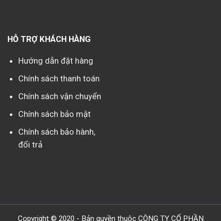
HỖ TRỢ KHÁCH HÀNG
Hướng dẫn đặt hàng
Chính sách thanh toán
Chính sách vận chuyển
Chính sách bảo mật
Chính sách bảo hành,
đổi trả
Copyright © 2020 - Bản quyền thuộc CÔNG TY CỔ PHẦN