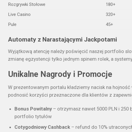
Rozgrywki Stołowe
180+
Live Casino
320+
Pule
45+
Automaty z Narastającymi Jackpotami
Wyjątkową atencję należy poświęcić naszej portfolio sl
zmianę egzystencji tylko jednym spinem rolek, a syste
Unikalne Nagrody i Promocje
W prezentowanym portalu kładziemy nacisk na hojność 
podnosić korzyści przeznaczone dla klientów z zapewni
Bonus Powitalny
– otrzymasz nawet 5000 PLN i 250 b
portfolio tytułów
Cotygodniowy Cashback
– refund do 10% utraconych