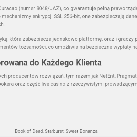
Curacao (numer 8048/JAZ), co gwarantuje pełną praworządn
echanizmy enkrypcji SSL 256-bit, one zabezpieczają dane
h.
ką, która zabezpiecza jednakowo platformę, oraz i graczy
umentów tożsamości, co umożliwia na bezpieczne wypłaty 
erowana do Każdego Klienta
ych producentów rozwiązań, tym razem jak NetEnt, Pragmati
eo pokera oraz część live casino z rzeczywistymi prowadząc
Book of Dead, Starburst, Sweet Bonanza