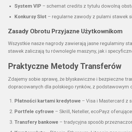
System VIP
– schemat credits z tytułu dowolną obs
Konkursy Slot
– regularne zawody z pulami stawek sięg
Zasady Obrotu Przyjazne Użytkownikom
Wszystkie nasze nagrody zawierają jasne regulaminy sta
stawek zaliczają tu równolegle maszyny, jak i specyfic
Praktyczne Metody Transferów
Zdajemy sobie sprawę, że błyskawiczne i bezpieczne tra
dopracowanych dla polskiego rynków, z podstawowym d
Płatności kartami kredytowe
– Visa i Mastercard z 
Portfele cyfrowe
– Skrill, Neteller, ecoPayz oferuj
Transfery bankowe
– tradycyjna sposób przeznaczo