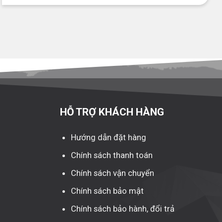
HỖ TRỢ KHÁCH HÀNG
Hướng dẫn đặt hàng
Chính sách thanh toán
Chính sách vận chuyển
Chính sách bảo mật
Chính sách bảo hành, đổi trả