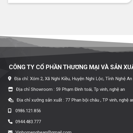
CÔNG TY CỔ PHẦN THƯƠNG MẠI VÀ SẢN XU
Địa chỉ: Xóm 2, Xã Nghi Kiều, Huyện Nghi Lộc, Tỉnh Nghệ An
Địa chỉ Showroom : 59 Phạm Đình toái, Tp vinh, nghệ an
Địa chỉ xưởng sản xuất : 77 Phan bội châu , TP vinh, nghệ a
0986.121.856
0944.483.777
Vinhomenghean@gmail.com