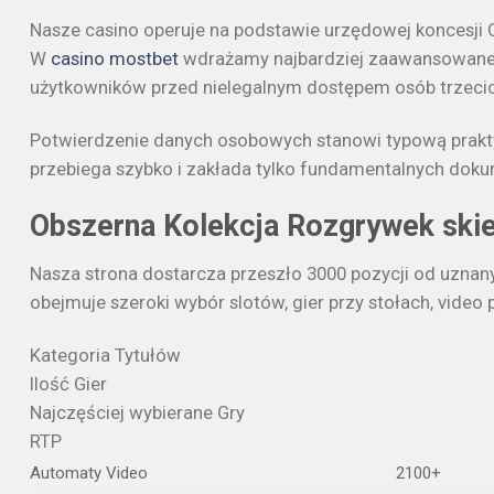
Nasze casino operuje na podstawie urzędowej koncesji 
W
casino mostbet
wdrażamy najbardziej zaawansowane m
użytkowników przed nielegalnym dostępem osób trzecic
Potwierdzenie danych osobowych stanowi typową prakty
przebiega szybko i zakłada tylko fundamentalnych dok
Obszerna Kolekcja Rozgrywek ski
Nasza strona dostarcza przeszło 3000 pozycji od uznan
obejmuje szeroki wybór slotów, gier przy stołach, vid
Kategoria Tytułów
Ilość Gier
Najczęściej wybierane Gry
RTP
Automaty Video
2100+