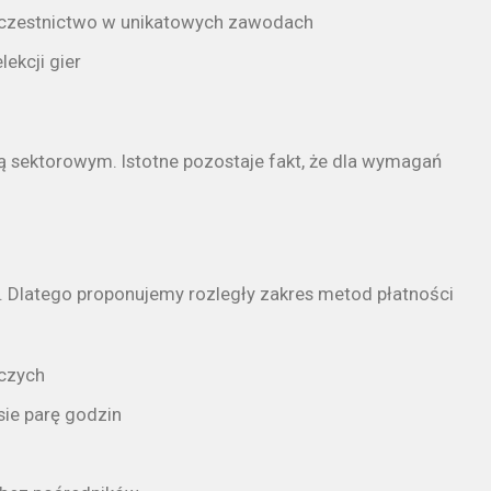
 uczestnictwo w unikatowych zawodach
lekcji gier
ą sektorowym. Istotne pozostaje fakt, że dla wymagań
y. Dlatego proponujemy rozległy zakres metod płatności
oczych
sie parę godzin