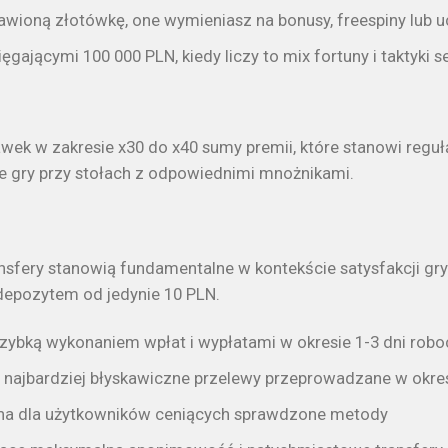
tawioną złotówkę, one wymieniasz na bonusy, freespiny lub
ającymi 100 000 PLN, kiedy liczy to mix fortuny i taktyki se
wek w zakresie x30 do x40 sumy premii, które stanowi reguł
zne gry przy stołach z odpowiednimi mnożnikami.
nsfery stanowią fundamentalne w kontekście satysfakcji gr
epozytem od jedynie 10 PLN.
szybką wykonaniem wpłat i wypłatami w okresie 1-3 dni rob
ące najbardziej błyskawiczne przelewy przeprowadzane w okre
na dla użytkowników ceniących sprawdzone metody