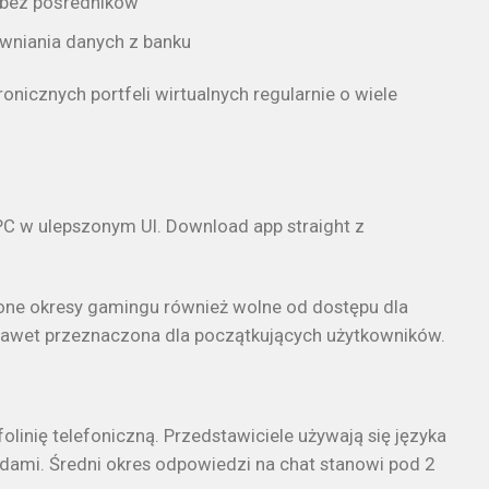
 bez pośredników
wniania danych z banku
onicznych portfeli wirtualnych regularnie o wiele
C w ulepszonym UI. Download app straight z
użone okresy gamingu również wolne od dostępu dla
 nawet przeznaczona dla początkujących użytkowników.
inię telefoniczną. Przedstawiciele używają się języka
dami. Średni okres odpowiedzi na chat stanowi pod 2