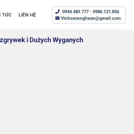
0944.483.777 - 0986.121.856
N TỨC
LIÊN HỆ
Vinhomenghean@gmail.com
ozgrywek i Dużych Wyganych