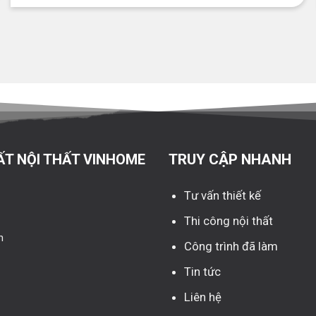
ẤT NỘI THẤT VINHOME
TRUY CẬP NHANH
Tư vấn thiết kế
Thi công nội thất
n
Công trình đã làm
Tin tức
Liên hệ