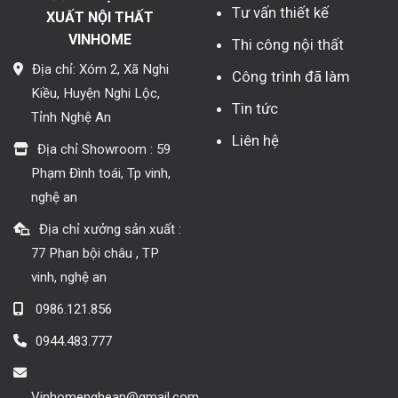
Tư vấn thiết kế
XUẤT NỘI THẤT
VINHOME
Thi công nội thất
Địa chỉ: Xóm 2, Xã Nghi
Công trình đã làm
Kiều, Huyện Nghi Lộc,
Tin tức
Tỉnh Nghệ An
Liên hệ
Địa chỉ Showroom : 59
Phạm Đình toái, Tp vinh,
nghệ an
Địa chỉ xưởng sản xuất :
77 Phan bội châu , TP
vinh, nghệ an
0986.121.856
0944.483.777
Vinhomenghean@gmail.com