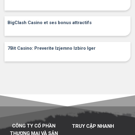
BigClash Casino et ses bonus attractifs
7Bit Casino: Preverite Izjemno Izbiro Iger
CÔNG TY CỔ PHẦN
TRUY CẬP NHANH
THƯƠNG MẠI VÀ SẢN