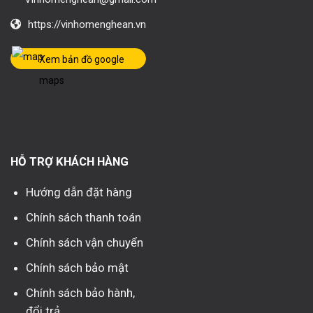
https://vinhomenghean.vn
Xem bản đồ google
maps
HỖ TRỢ KHÁCH HÀNG
Hướng dẫn đặt hàng
Chính sách thanh toán
Chính sách vận chuyển
Chính sách bảo mật
Chính sách bảo hành,
đổi trả