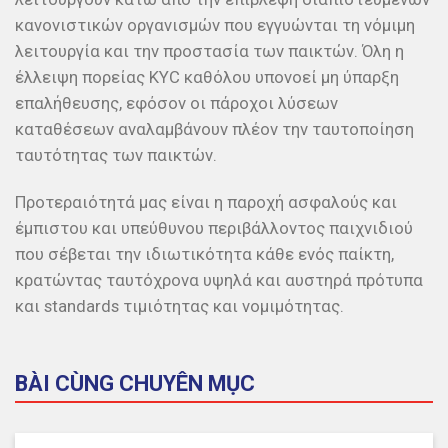
κανονιστικών οργανισμών που εγγυώνται τη νόμιμη
λειτουργία και την προστασία των παικτών. Όλη η
έλλειψη πορείας KYC καθόλου υπονοεί μη ύπαρξη
επαλήθευσης, εφόσον οι πάροχοι λύσεων
καταθέσεων αναλαμβάνουν πλέον την ταυτοποίηση
ταυτότητας των παικτών.
Προτεραιότητά μας είναι η παροχή ασφαλούς και
έμπιστου και υπεύθυνου περιβάλλοντος παιχνιδιού
που σέβεται την ιδιωτικότητα κάθε ενός παίκτη,
κρατώντας ταυτόχρονα υψηλά και αυστηρά πρότυπα
και standards τιμιότητας και νομιμότητας.
BÀI CÙNG CHUYÊN MỤC