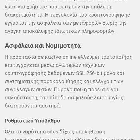
λύση για χρήστες που εκτιμούν την απόλυτη
διακριτικότητα. Η τεχνολογία του κρυπτογράφησης
εγγυάται την ασφάλεια των μεταφορών χωρίς την
ανάγκη αποκάλυψης ιδιωτικών πληροφοριών.
Ασφάλεια και Νομιμότητα
Η προστασία σε καζίνο online ελλείψει ταυτοποίηση
επιτυγχάνεται μέσω ανώτερων τεχνικών
κρυπτογράφησης δεδομένων SSL 256-bit μόνο και
συστηματικής παρακολούθησης και ελέγχου των
συναλλαγών αυτών. Παρόλο που η πορεία είναι
απλούστευτη, τα επίπεδα ασφαλούς λειτουργίας
διατηρούνται αυστηρά.
Ρυθμιστικό Υπόβαθρο
Όλα τα νομότυπα sites δίχως επαλήθευση
λειτουργούν κάτω από την επίβλεψη διαπιστευμένων