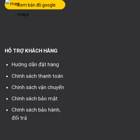
Xem bản đồ google
maps
HỖ TRỢ KHÁCH HÀNG
Hướng dẫn đặt hàng
Chính sách thanh toán
Chính sách vận chuyển
Chính sách bảo mật
Chính sách bảo hành,
đổi trả