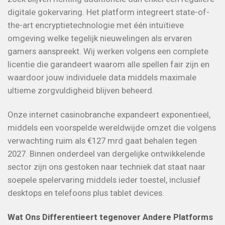
digitale gokervaring. Het platform integreert state-of-
the-art encryptietechnologie met één intuïtieve
omgeving welke tegelijk nieuwelingen als ervaren
gamers aanspreekt. Wij werken volgens een complete
licentie die garandeert waarom alle spellen fair zijn en
waardoor jouw individuele data middels maximale
ultieme zorgvuldigheid blijven beheerd.
Onze internet casinobranche expandeert exponentieel,
middels een voorspelde wereldwijde omzet die volgens
verwachting ruim als €127 mrd gaat behalen tegen
2027. Binnen onderdeel van dergelijke ontwikkelende
sector zijn ons gestoken naar techniek dat staat naar
soepele spelervaring middels ieder toestel, inclusief
desktops en telefoons plus tablet devices.
Wat Ons Differentieert tegenover Andere Platforms