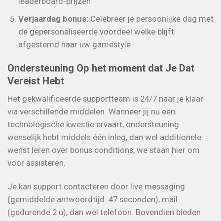
leaderboard-prijzen
Verjaardag bonus:
Celebreer je persoonlijke dag met
de gepersonaliseerde voordeel welke blijft
afgestemd naar uw gamestyle
Ondersteuning Op het moment dat Je Dat
Vereist Hebt
Het gekwalificeerde supportteam is 24/7 naar je klaar
via verschillende middelen. Wanneer jij nu een
technologische kwestie ervaart, ondersteuning
wenselijk hebt middels één inleg, dan wel additionele
wenst leren over bonus conditions, we staan hier om
voor assisteren.
Je kan support contacteren door live messaging
(gemiddelde antwoordtijd: 47 seconden), mail
(gedurende 2 u), dan wel telefoon. Bovendien bieden