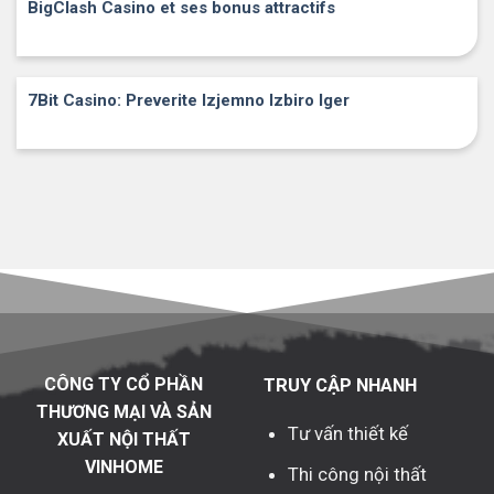
BigClash Casino et ses bonus attractifs
7Bit Casino: Preverite Izjemno Izbiro Iger
CÔNG TY CỔ PHẦN
TRUY CẬP NHANH
THƯƠNG MẠI VÀ SẢN
Tư vấn thiết kế
XUẤT NỘI THẤT
VINHOME
Thi công nội thất