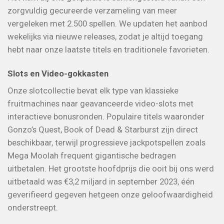
zorgvuldig gecureerde verzameling van meer
vergeleken met 2.500 spellen. We updaten het aanbod
wekelijks via nieuwe releases, zodat je altijd toegang
hebt naar onze laatste titels en traditionele favorieten.
Slots en Video-gokkasten
Onze slotcollectie bevat elk type van klassieke
fruitmachines naar geavanceerde video-slots met
interactieve bonusronden. Populaire titels waaronder
Gonzo’s Quest, Book of Dead & Starburst zijn direct
beschikbaar, terwijl progressieve jackpotspellen zoals
Mega Moolah frequent gigantische bedragen
uitbetalen. Het grootste hoofdprijs die ooit bij ons werd
uitbetaald was €3,2 miljard in september 2023, één
geverifieerd gegeven hetgeen onze geloofwaardigheid
onderstreept.