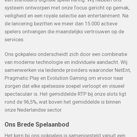
systeem ontworpen met onze focus gericht op gemak,
veiligheid en een royale selectie aan entertainment. Na
de lancering bezitten we meer dan 15.000 actieve
spelers ontvangen die maandelijks vertrouwen op de
services.
Ons gokpaleis onderscheidt zich door een combinatie
van moderne technologie en individuele aandacht. Wij
samenwerken via leidende providers waaronder NetEnt,
Pragmatic Play en Evolution Gaming om ervoor naar
zorgen dat elke spelsessie soepel verloopt en visueel
spectaculair is. Het gemiddelde RTP bij onze slots ligt
rond de 96,5%, wat boven het gemiddelde is binnen
onze Nederlandse sector.
Ons Brede Spelaanbod
Het kern bij ons gokpaleis is samengesteld vanuit een