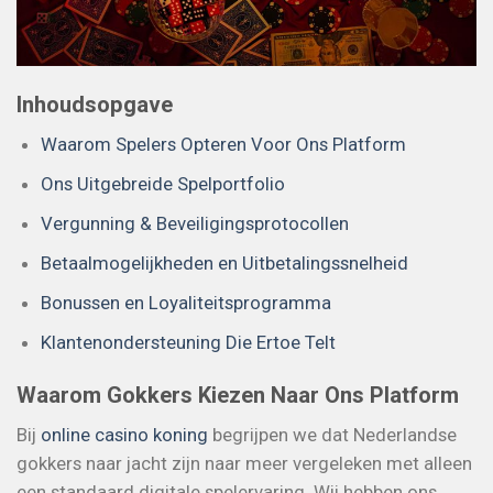
Inhoudsopgave
Waarom Spelers Opteren Voor Ons Platform
Ons Uitgebreide Spelportfolio
Vergunning & Beveiligingsprotocollen
Betaalmogelijkheden en Uitbetalingssnelheid
Bonussen en Loyaliteitsprogramma
Klantenondersteuning Die Ertoe Telt
Waarom Gokkers Kiezen Naar Ons Platform
Bij
online casino koning
begrijpen we dat Nederlandse
gokkers naar jacht zijn naar meer vergeleken met alleen
een standaard digitale spelervaring. Wij hebben ons