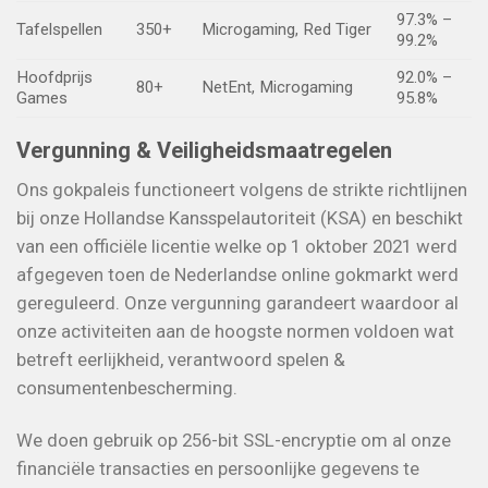
97.3% –
Tafelspellen
350+
Microgaming, Red Tiger
99.2%
Hoofdprijs
92.0% –
80+
NetEnt, Microgaming
Games
95.8%
Vergunning & Veiligheidsmaatregelen
Ons gokpaleis functioneert volgens de strikte richtlijnen
bij onze Hollandse Kansspelautoriteit (KSA) en beschikt
van een officiële licentie welke op 1 oktober 2021 werd
afgegeven toen de Nederlandse online gokmarkt werd
gereguleerd. Onze vergunning garandeert waardoor al
onze activiteiten aan de hoogste normen voldoen wat
betreft eerlijkheid, verantwoord spelen &
consumentenbescherming.
We doen gebruik op 256-bit SSL-encryptie om al onze
financiële transacties en persoonlijke gegevens te